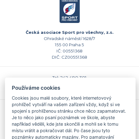
Česká asociace Sport pro všechny, z.s.
Ohradské náměstí 1628/7
155 00 Praha 5
IČ: 00551368
DIČ: CZ00551368
Tel: 242 480 301
E-mail: sekretariat@caspv.cz
Používáme cookies
www.caspv.cz
Cookies jsou malé soubory, které internetovový
prohlížeč vytváří na vašem zařízení vždy, když si ve
Kontakty
spojení s prohlíženou stránku chce něco zapamatovat.
Domů
Je to něco jako psaní poznámek ve škole, abyste
Napište nám
například věděli, kde jste skončili a mohli se k tomu
Facebook
místu vrátit a pokračovat dál. Po čase jsou tyto
Nastavení cookies
poznámky automaticky mazány. Pro pamatování