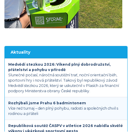
Aktuality
Medvědí stezkou 2026: Víkend plný dobrodružství,
přátelství a pohybu v přírodě
Slunečné počasí, náročná soutěžní trať, noční orientační běh,
sportovní hry i nová přátelství. Takový byl republikový závod
Medvědí stezkou 2026, který se uskutečnil v Plasích za finanční
podpory Ministerstva obrany České republiky.
Rozhýbali jsme Prahu 6 badmintonem
Více než turnaj – den plný pohybu, radosti a společných chvil s
rodinou a přáteli
Republiková soutěž ČASPV v atletice 2026 nabídla skvělé
výkony i ukázkové sportovní gesto