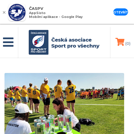
ČASPV
×
OTEVŘÍT
AppSisto
Mobilní aplikace - Google Play
(0)