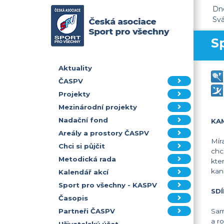
Dne
Sv
S
Aktuality
ČASPV
Projekty
Mezinárodní projekty
Nadační fond
KA
Areály a prostory ČASPV
Mír
Chci si půjčit
chc
Metodická rada
kte
kan
Kalendář akcí
Sport pro všechny - KASPV
SDÍ
Časopis
Partneři ČASPV
Sam
a r