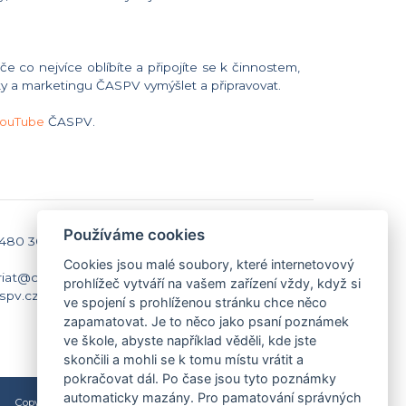
 co nejvíce oblíbíte a připojíte se k činnostem,
 a marketingu ČASPV vymýšlet a připravovat.
ouTube
ČASPV.
Používáme cookies
 480 301
Kontakty
Domů
Cookies jsou malé soubory, které internetovový
riat@caspv.cz
Napište nám
prohlížeč vytváří na vašem zařízení vždy, když si
spv.cz
Facebook
ve spojení s prohlíženou stránku chce něco
Nastavení cookies
zapamatovat. Je to něco jako psaní poznámek
ve škole, abyste například věděli, kde jste
skončili a mohli se k tomu místu vrátit a
pokračovat dál. Po čase jsou tyto poznámky
automaticky mazány. Pro pamatování správných
Copyright © 2009-2026 Česká asociace Sport pro všechny