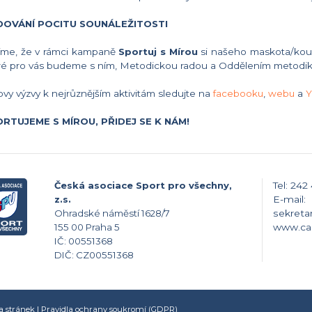
DOVÁNÍ POCITU SOUNÁLEŽITOSTI
íme, že v rámci kampaně
Sportuj s Mírou
si našeho maskota/kouče
ré pro vás budeme s ním, Metodickou radou a Oddělením metodiky
ovy výzvy k nejrůznějším aktivitám sledujte na
facebooku
,
webu
a
Y
RTUJEME S MÍROU, PŘIDEJ SE K NÁM!
Česká asociace Sport pro všechny,
Tel: 242
z.s.
E-mail:
Ohradské náměstí 1628/7
sekreta
155 00 Praha 5
www.ca
IČ: 00551368
DIČ: CZ00551368
 stránek
|
Pravidla ochrany soukromí (GDPR)