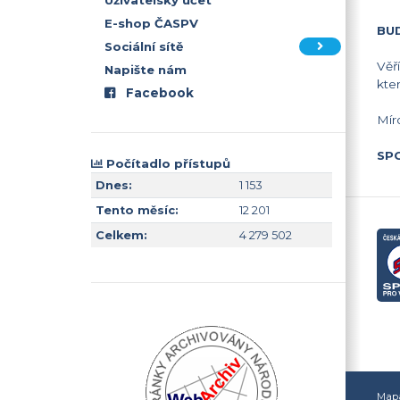
Uživatelský účet
E-shop ČASPV
BU
Sociální sítě
Věř
Napište nám
kte
Facebook
Mír
SPO
Počítadlo přístupů
Dnes:
1 153
Tento měsíc:
12 201
Celkem:
4 279 502
Mapa