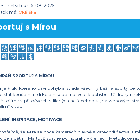
s je čtvrtek 06. 08. 2026
átek má:
Oldřiška
portuj s Mírou
MPAŇ SPORTUJ S MÍROU
a je kluk, kterého baví pohyb a zvládá všechny běžné sporty. Je to
e stát koučem a lidi kolem sebe motivuje k pohybu. Již druhým ro
ré sdílíme v příspěvcích sdílených na facebooku, na webových str
álu ČASPV.
LENÍ, INSPIRACE, MOTIVACE
ozřejmě, že Míra se chce kamarádit hlavně s kategorií žactva a ml
odiče s dětmi. Má totiž zdatné pomocníky v členech Metodické rady,