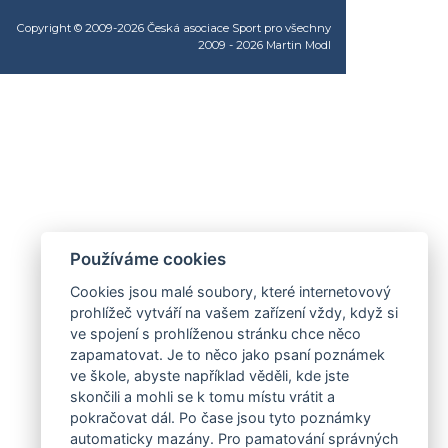
Copyright © 2009-2026 Česká asociace Sport pro všechny
2009 - 2026
Martin Modl
Používáme cookies
Cookies jsou malé soubory, které internetovový
prohlížeč vytváří na vašem zařízení vždy, když si
ve spojení s prohlíženou stránku chce něco
zapamatovat. Je to něco jako psaní poznámek
ve škole, abyste například věděli, kde jste
skončili a mohli se k tomu místu vrátit a
pokračovat dál. Po čase jsou tyto poznámky
automaticky mazány. Pro pamatování správných