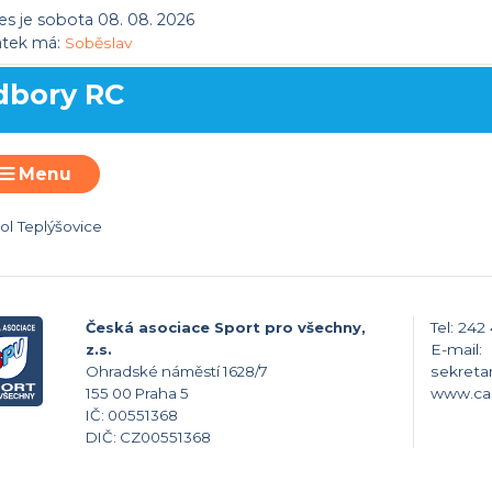
s je sobota 08. 08. 2026
átek má:
Soběslav
dbory RC
Menu
ol Teplýšovice
Česká asociace Sport pro všechny,
Tel: 242
z.s.
E-mail:
Ohradské náměstí 1628/7
sekreta
155 00 Praha 5
www.ca
IČ: 00551368
DIČ: CZ00551368