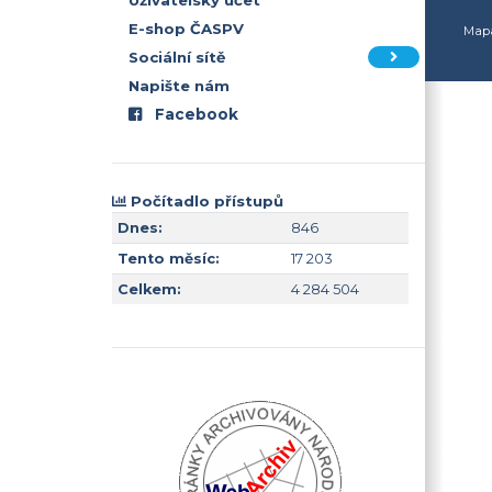
Uživatelský účet
E-shop ČASPV
Mapa
Sociální sítě
Napište nám
Facebook
Počítadlo přístupů
Dnes:
846
Tento měsíc:
17 203
Celkem:
4 284 504