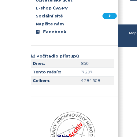
Uživatelský účet
E-shop ČASPV
Sociální sítě
Napište nám
Facebook
Mapa
Počítadlo přístupů
Dnes:
850
Tento měsíc:
17 207
Celkem:
4 284 508