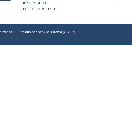
IČ: 00551368
DIČ: CZ00551368
 stránek
|
Pravidla ochrany soukromí (GDPR)