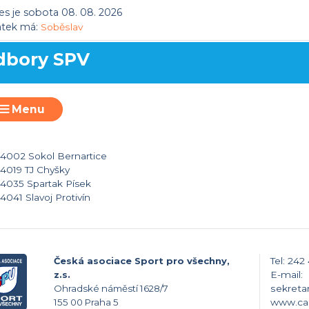
s je sobota 08. 08. 2026
átek má:
Soběslav
dbory SPV
Menu
4002 Sokol Bernartice
4019 TJ Chyšky
4035 Spartak Písek
4041 Slavoj Protivín
Česká asociace Sport pro všechny,
Tel: 242
z.s.
E-mail:
Ohradské náměstí 1628/7
sekreta
155 00 Praha 5
www.ca