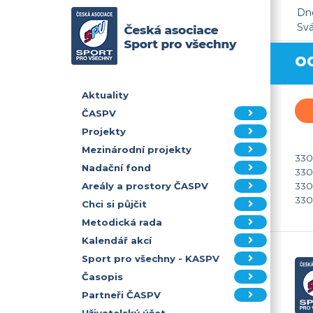
Dne
Sv
o
Aktuality
ČASPV
Projekty
Mezinárodní projekty
330
Nadační fond
330
330
Areály a prostory ČASPV
330
Chci si půjčit
Metodická rada
Kalendář akcí
Sport pro všechny - KASPV
Časopis
Partneři ČASPV