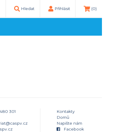
Hledat
Přihlásit
(0)
 480 301
Kontakty
Domů
riat@caspv.cz
Napište nám
spv.cz
Facebook