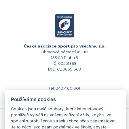
Česká asociace Sport pro všechny, z.s.
Ohradské náměstí 1628/7
155 00 Praha 5
IČ: 00551368
DIČ: CZ00551368
Tel: 242 480 301
E-mail: sekretariat@caspv.cz
Používáme cookies
www.caspv.cz
Cookies jsou malé soubory, které internetovový
prohlížeč vytváří na vašem zařízení vždy, když si ve
Kontakty
spojení s prohlíženou stránku chce něco zapamatovat.
Domů
Je to něco jako psaní poznámek ve škole, abyste