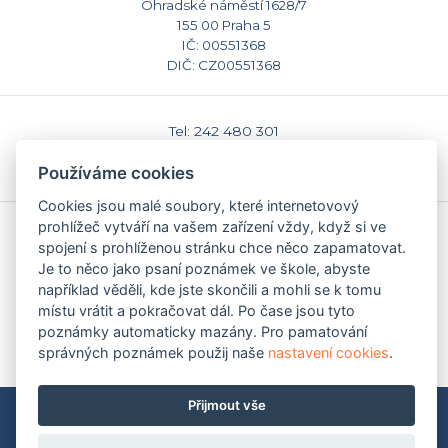
Ohradské náměstí 1628/7
155 00 Praha 5
IČ: 00551368
DIČ: CZ00551368
Tel: 242 480 301
E-mail: sekretariat@caspv.cz
Používáme cookies
www.caspv.cz
Cookies jsou malé soubory, které internetovový
prohlížeč vytváří na vašem zařízení vždy, když si ve
Kontakty
spojení s prohlíženou stránku chce něco zapamatovat.
Domů
Je to něco jako psaní poznámek ve škole, abyste
Napište nám
například věděli, kde jste skončili a mohli se k tomu
Facebook
místu vrátit a pokračovat dál. Po čase jsou tyto
Nastavení cookies
poznámky automaticky mazány. Pro pamatování
správných poznámek použij naše
nastavení cookies
.
Přijmout vše
Mapa stránek
|
Pravidla ochrany soukromí (GDPR)
Copyright © 2009-2026 Česká asociace Sport pro všechny