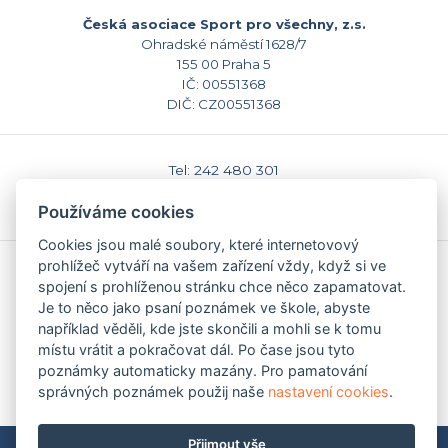
Česká asociace Sport pro všechny, z.s.
Ohradské náměstí 1628/7
155 00 Praha 5
IČ: 00551368
DIČ: CZ00551368
Tel: 242 480 301
E-mail: sekretariat@caspv.cz
Používáme cookies
www.caspv.cz
Cookies jsou malé soubory, které internetovový
prohlížeč vytváří na vašem zařízení vždy, když si ve
Kontakty
spojení s prohlíženou stránku chce něco zapamatovat.
Domů
Je to něco jako psaní poznámek ve škole, abyste
Napište nám
například věděli, kde jste skončili a mohli se k tomu
Facebook
místu vrátit a pokračovat dál. Po čase jsou tyto
Nastavení cookies
poznámky automaticky mazány. Pro pamatování
správných poznámek použij naše
nastavení cookies
.
Přijmout vše