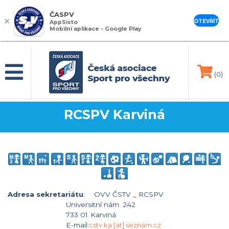
ČASPV
×
OTEVŘÍT
AppSisto
Mobilní aplikace - Google Play
(0)
RCSPV Karviná
Adresa sekretariátu
:
OVV ČSTV _ RCSPV
Universitní nám. 242
733 01
Karviná
E-mail:
cstv.ka [at] seznam.cz