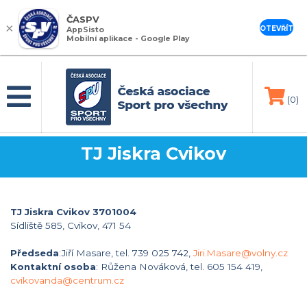
ČASPV
×
OTEVŘÍT
AppSisto
Mobilní aplikace - Google Play
(0)
TJ Jiskra Cvikov
TJ Jiskra Cvikov 3701004
Sídliště 585, Cvikov, 471 54
Předseda
:Jiří Masare, tel. 739 025 742,
Jiri.Masare@volny.cz
Kontaktní osoba
: Růžena Nováková, tel. 605 154 419,
cvikovanda@centrum.cz