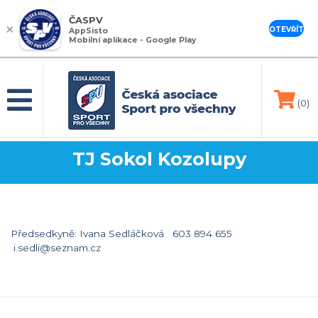
ČASPV
×
OTEVŘÍT
AppSisto
Mobilní aplikace - Google Play
(0)
TJ Sokol Kozolupy
Předsedkyně: Ivana Sedláčková 603 894 655
i.sedli@seznam.cz