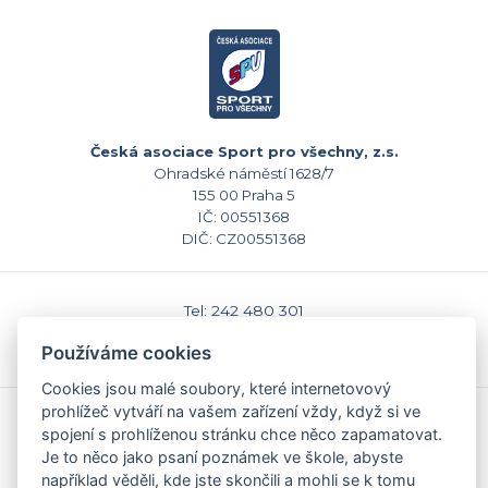
Česká asociace Sport pro všechny, z.s.
Ohradské náměstí 1628/7
155 00 Praha 5
IČ: 00551368
DIČ: CZ00551368
Tel: 242 480 301
E-mail: sekretariat@caspv.cz
Používáme cookies
www.caspv.cz
Cookies jsou malé soubory, které internetovový
prohlížeč vytváří na vašem zařízení vždy, když si ve
Kontakty
spojení s prohlíženou stránku chce něco zapamatovat.
Domů
Je to něco jako psaní poznámek ve škole, abyste
Napište nám
například věděli, kde jste skončili a mohli se k tomu