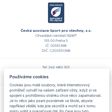
Česká asociace Sport pro všechny, z.s.
Ohradské náměstí 1628/7
155 00 Praha 5
IČ: 00551368
DIČ: CZ00551368
Tel: 242 480 301
E-mail: sekretariat@caspv.cz
Používáme cookies
www.caspv.cz
Cookies jsou malé soubory, které internetovový
prohlížeč vytváří na vašem zařízení vždy, když si ve
Kontakty
spojení s prohlíženou stránku chce něco zapamatovat.
Domů
Je to něco jako psaní poznámek ve škole, abyste
Napište nám
například věděli, kde jste skončili a mohli se k tomu
Facebook
místu vrátit a pokračovat dál. Po čase jsou tyto