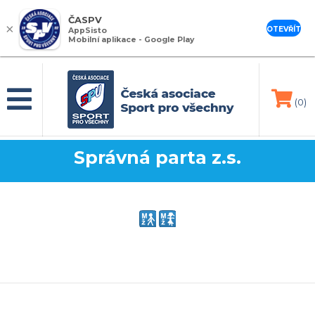
ČASPV
×
OTEVŘÍT
AppSisto
Mobilní aplikace - Google Play
(0)
Správná parta z.s.