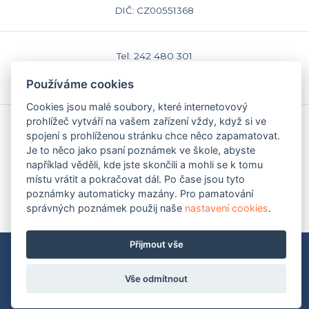
DIČ: CZ00551368
Tel: 242 480 301
E-mail: sekretariat@caspv.cz
Používáme cookies
www.caspv.cz
Cookies jsou malé soubory, které internetovový
prohlížeč vytváří na vašem zařízení vždy, když si ve
Kontakty
spojení s prohlíženou stránku chce něco zapamatovat.
Domů
Je to něco jako psaní poznámek ve škole, abyste
Napište nám
například věděli, kde jste skončili a mohli se k tomu
Facebook
místu vrátit a pokračovat dál. Po čase jsou tyto
Nastavení cookies
poznámky automaticky mazány. Pro pamatování
správných poznámek použij naše
nastavení cookies
.
Přijmout vše
Mapa stránek
|
Pravidla ochrany soukromí (GDPR)
Copyright © 2009-2026 Česká asociace Sport pro všechny
2009 - 2026
Martin Modl
Vše odmítnout