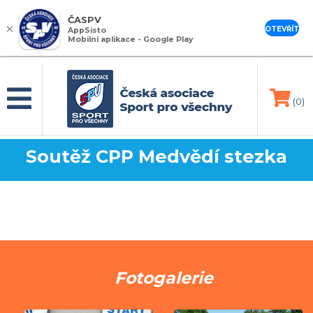
ČASPV
×
OTEVŘÍT
AppSisto
Mobilní aplikace - Google Play
(0)
Soutěž CPP Medvědí stezka
Fotogalerie