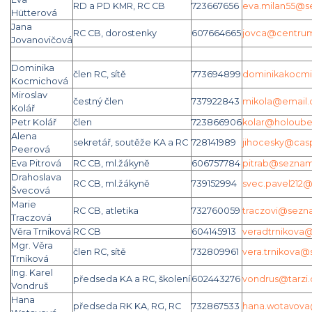
RD a PD KMR, RC CB
723667656
eva.milan55@s
Hütterová
Jana
RC CB, dorostenky
607664665
jovca@centrum
Jovanovičová
Dominika
člen RC, sítě
773694899
dominikakocm
Kocmichová
Miroslav
čestný člen
737922843
mikola@email.
Kolář
Petr Kolář
člen
723866906
kolar@holoube
Alena
sekretář, soutěže KA a RC
728141989
jihocesky@cas
Peerová
Eva Pitrová
RC CB, ml.žákyně
606757784
pitrab@seznam
Drahoslava
RC CB, ml.žákyně
739152994
svec.pavel212
Švecová
Marie
RC CB, atletika
732760059
traczovi@sezn
Traczová
Věra Trníková
RC CB
604145913
veradtrnikova
Mgr. Věra
člen RC, sítě
732809961
vera.trnikova
Trníková
Ing. Karel
předseda KA a RC, školení
602443276
vondrus@tarzi.
Vondruš
Hana
předseda RK KA, RG, RC
732867533
hana.wotavova