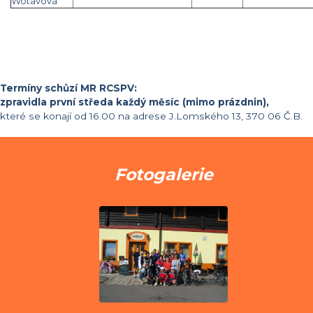
Wotavová
Termíny schůzí MR RCSPV:
zpravidla první středa každý měsíc (mimo prázdnin),
které se konají od 16.00 na adrese J.Lomského 13, 370 06 Č.B.
Fotogalerie