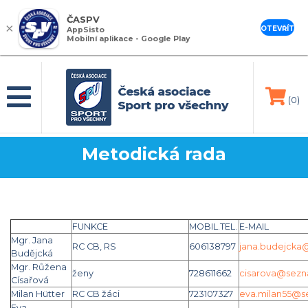
ČASPV
×
OTEVŘÍT
AppSisto
Mobilní aplikace - Google Play
(0)
Metodická rada
FUNKCE
MOBIL.TEL.
E-MAIL
Mgr. Jana
RC CB, RS
606138797
jana.budejcka
Budějcká
Mgr. Růžena
ženy
728611662
cisarova@sezn
Císařová
Milan Hütter
RC CB žáci
723107327
eva.milan55@s
Eva