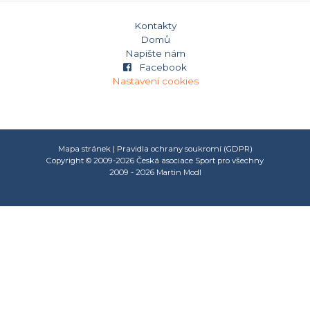
Kontakty
Domů
Napište nám
Facebook
Nastavení cookies
Mapa stránek
|
Pravidla ochrany soukromí (GDPR)
Copyright © 2009-2026 Česká asociace Sport pro všechny
2009 - 2026
Martin Modl