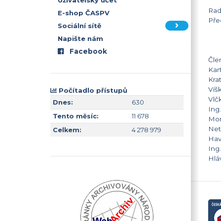
Uživatelský účet
Ra
E-shop ČASPV
Pře
Sociální sítě
e-
Napište nám
mo
Facebook
Čle
Kar
Kra
Víš
Počítadlo přístupů
Vlč
Dnes:
630
Ing
Tento měsíc:
11 678
Mor
Net
Celkem:
4 278 979
Hav
Ing
Hlá