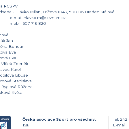
da RCSPV
dseda - Hlávko Milan, Fričova 1043, 500 06 Hradec Králové
mail: hlavko.m@seznam.cz
bil: 607 716 820
nové:
ták Jan
těna Bohdan
ková Eva
ková Eva
. Vlček Zdeněk
avec Karel
opilová Libuše
rdová Stanislava
. Ryglová Růžena
vková Květa
Česká asociace Sport pro všechny,
Tel: 242
z.s.
E-mail: