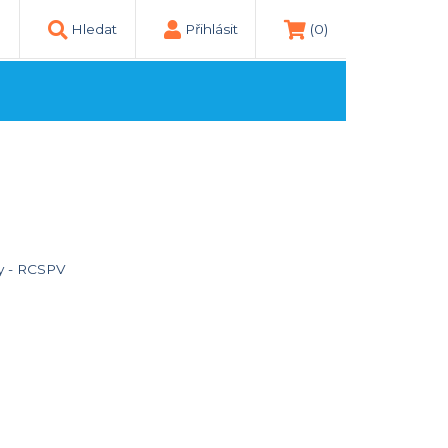
Hledat
Přihlásit
(0)
ny - RCSPV