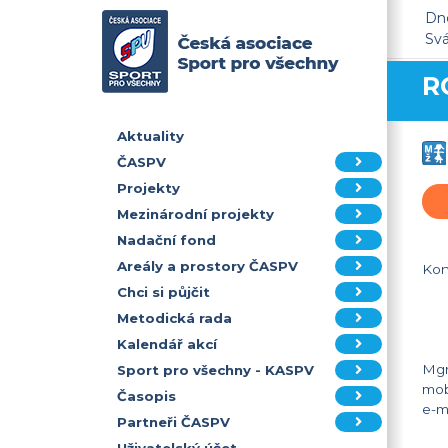
Dne
Sv
R
Aktuality
ČASPV
Projekty
Mezinárodní projekty
Nadační fond
Areály a prostory ČASPV
Kon
U
Chci si půjčit
Metodická rada
50
Kalendář akcí
Mgr
Sport pro všechny - KASPV
mo
Časopis
e-
Partneři ČASPV