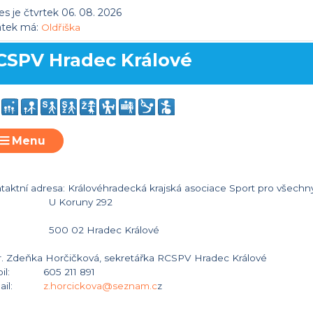
s je čtvrtek 06. 08. 2026
átek má:
Oldřiška
CSPV Hradec Králové
Menu
taktní adresa: Královéhradecká krajská asociace Sport pro všech
 Koruny 292
0 02 Hradec Králové
. Zdeňka Horčičková, sekretářka RCSPV Hradec Králové
bil: 605 211 891
mail:
z.horcickova@seznam.c
z