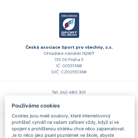
Česká asociace Sport pro všechny, z.s.
Ohradské náměstí 1628/7
155 00 Praha 5
IČ: 00551368
DIČ: CZ00551368
Tel: 242 480 301
E-mail: sekretariat@caspv.cz
www.caspv.cz
Používáme cookies
Cookies jsou malé soubory, které internetovový
prohlížeč vytváří na vašem zařízení vždy, když si ve
Kontakty
spojení s prohlíženou stránku chce něco zapamatovat.
Domů
Je to něco jako psaní poznámek ve škole, abyste
Napište nám