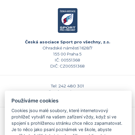
Česká asociace Sport pro všechny, z.s.
Ohradské náměstí 1628/7
155 00 Praha 5
IČ: 00551368
DIČ: CZ00551368
Tel: 242 480 301
E-mail: sekretariat@caspv.cz
www.caspv.cz
Používáme cookies
Cookies jsou malé soubory, které internetovový
prohlížeč vytváří na vašem zařízení vždy, když si ve
Kontakty
spojení s prohlíženou stránku chce něco zapamatovat.
Domů
Je to něco jako psaní poznámek ve škole, abyste
Napište nám