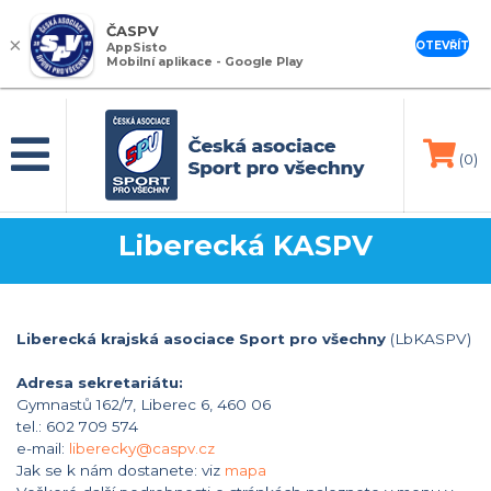
ČASPV
×
OTEVŘÍT
AppSisto
Mobilní aplikace - Google Play
(0)
Liberecká KASPV
Liberecká krajská asociace Sport pro všechny
(LbKASPV)
Adresa sekretariátu:
Gymnastů 162/7, Liberec 6, 460 06
tel.: 602 709 574
e-mail:
liberecky@caspv.cz
Jak se k nám dostanete: viz
mapa