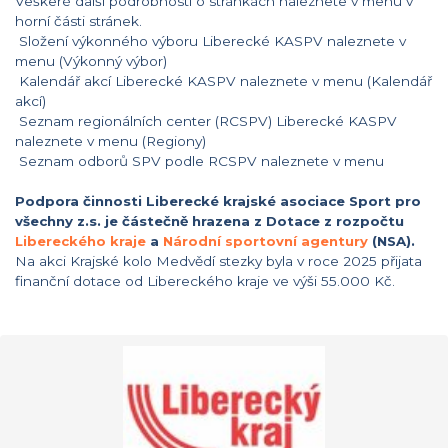
Veškeré další podrobnosti o stránkách naleznete v menu v
horní části stránek.
Složení výkonného výboru Liberecké KASPV naleznete v
menu (Výkonný výbor)
Kalendář akcí Liberecké KASPV naleznete v menu (Kalendář
akcí)
Seznam regionálních center (RCSPV) Liberecké KASPV
naleznete v menu (Regiony)
Seznam odborů SPV podle RCSPV naleznete v menu
Podpora činnosti Liberecké krajské asociace Sport pro
všechny z.s. je částečně hrazena z Dotace z rozpočtu
Libereckého kraje
a
Národní sportovní agentury
(NSA).
Na akci Krajské kolo Medvědí stezky byla v roce 2025 přijata
finanční dotace od Libereckého kraje ve výši 55.000 Kč.