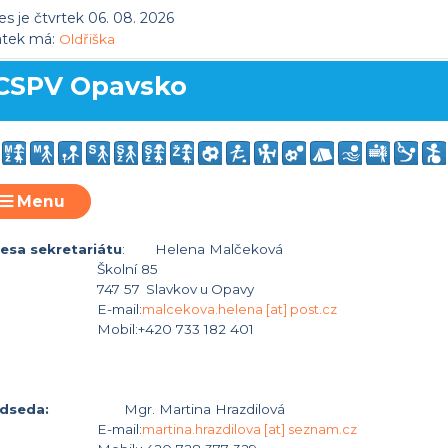
s je čtvrtek 06. 08. 2026
átek má:
Oldřiška
CSPV Opavsko
Menu
esa sekretariátu
:
Helena Malčeková
Školní 85
747 57
Slavkov u Opavy
E-mail:
malcekova.helena [at] post.cz
Mobil:+420 733 182 401
dseda:
Mgr. Martina Hrazdilová
E-mail:
martina.hrazdilova [at] seznam.cz