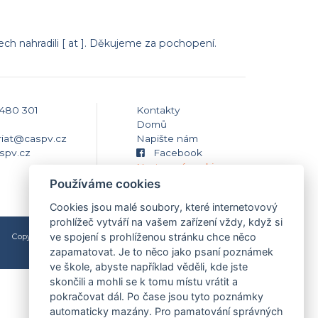
h nahradili [ at ]. Děkujeme za pochopení.
 480 301
Kontakty
Domů
riat@caspv.cz
Napište nám
spv.cz
Facebook
Nastavení cookies
Používáme cookies
Cookies jsou malé soubory, které internetovový
prohlížeč vytváří na vašem zařízení vždy, když si
ve spojení s prohlíženou stránku chce něco
Copyright © 2009-2026 Česká asociace Sport pro všechny
2009 - 2026
Martin Modl
zapamatovat. Je to něco jako psaní poznámek
ve škole, abyste například věděli, kde jste
skončili a mohli se k tomu místu vrátit a
pokračovat dál. Po čase jsou tyto poznámky
automaticky mazány. Pro pamatování správných