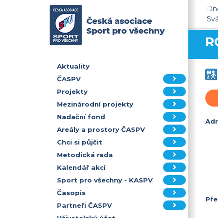
Dne
Sv
R
Aktuality
ČASPV
Projekty
Mezinárodní projekty
Nadační fond
Adr
Areály a prostory ČASPV
Chci si půjčit
Metodická rada
Kalendář akcí
Sport pro všechny - KASPV
Časopis
Pře
Partneři ČASPV