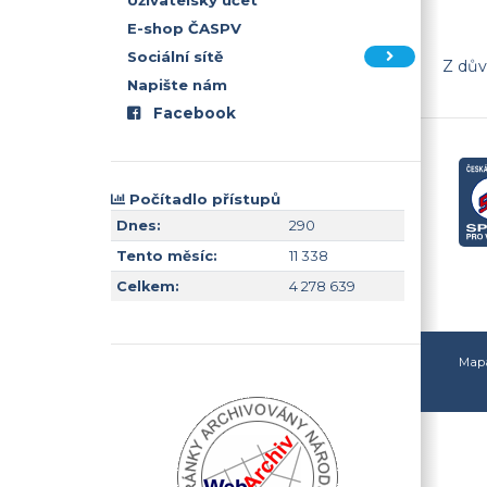
Uživatelský účet
E-shop ČASPV
Sociální sítě
Z dův
Napište nám
Facebook
Počítadlo přístupů
Dnes:
290
Tento měsíc:
11 338
Celkem:
4 278 639
Mapa