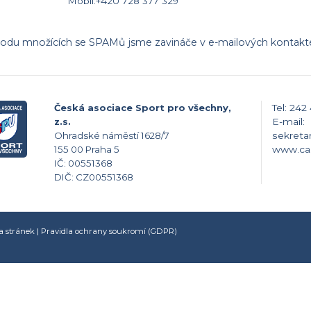
Mobil:+420 728 377 329
odu množících se SPAMů jsme zavináče v e-mailových kontaktec
Česká asociace Sport pro všechny,
Tel: 242
z.s.
E-mail:
Ohradské náměstí 1628/7
sekreta
155 00 Praha 5
www.ca
IČ: 00551368
DIČ: CZ00551368
 stránek
|
Pravidla ochrany soukromí (GDPR)