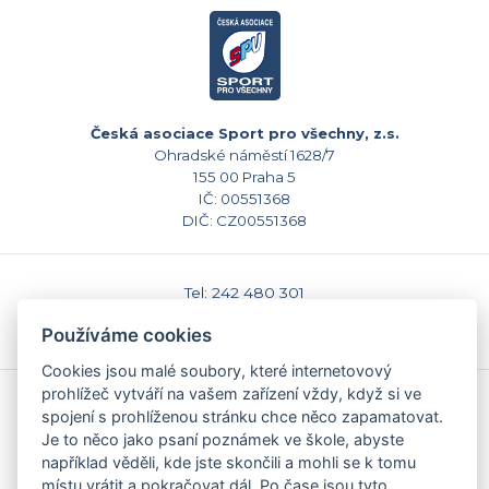
Česká asociace Sport pro všechny, z.s.
Ohradské náměstí 1628/7
155 00 Praha 5
IČ: 00551368
DIČ: CZ00551368
Tel: 242 480 301
E-mail: sekretariat@caspv.cz
Používáme cookies
www.caspv.cz
Cookies jsou malé soubory, které internetovový
prohlížeč vytváří na vašem zařízení vždy, když si ve
Kontakty
spojení s prohlíženou stránku chce něco zapamatovat.
Domů
Je to něco jako psaní poznámek ve škole, abyste
Napište nám
například věděli, kde jste skončili a mohli se k tomu
Facebook
místu vrátit a pokračovat dál. Po čase jsou tyto