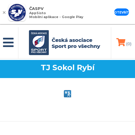
ČASPV
×
OTEVŘÍT
AppSisto
Mobilní aplikace - Google Play
(0)
TJ Sokol Rybí