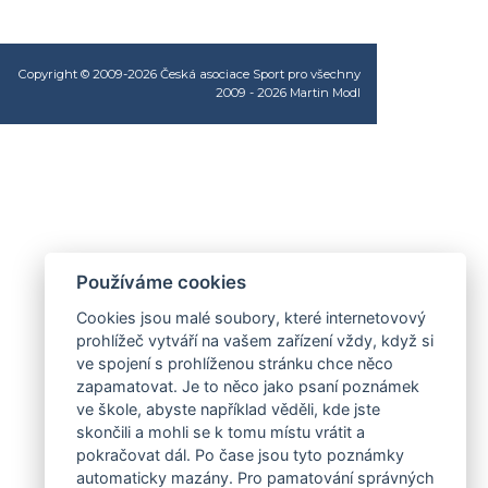
Copyright © 2009-2026 Česká asociace Sport pro všechny
2009 - 2026
Martin Modl
Používáme cookies
Cookies jsou malé soubory, které internetovový
prohlížeč vytváří na vašem zařízení vždy, když si
ve spojení s prohlíženou stránku chce něco
zapamatovat. Je to něco jako psaní poznámek
ve škole, abyste například věděli, kde jste
skončili a mohli se k tomu místu vrátit a
pokračovat dál. Po čase jsou tyto poznámky
automaticky mazány. Pro pamatování správných