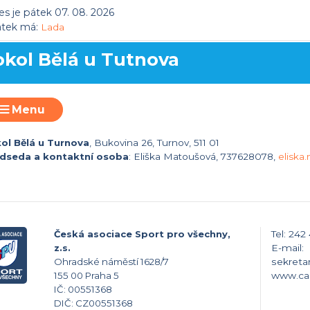
s je pátek 07. 08. 2026
átek má:
Lada
okol Bělá u Tutnova
Menu
ol Bělá u Turnova
, Bukovina 26, Turnov, 511 01
dseda a kontaktní osoba
: Eliška Matoušová, 737628078,
elisk
Česká asociace Sport pro všechny,
Tel: 242
z.s.
E-mail:
Ohradské náměstí 1628/7
sekreta
155 00 Praha 5
www.ca
IČ: 00551368
DIČ: CZ00551368