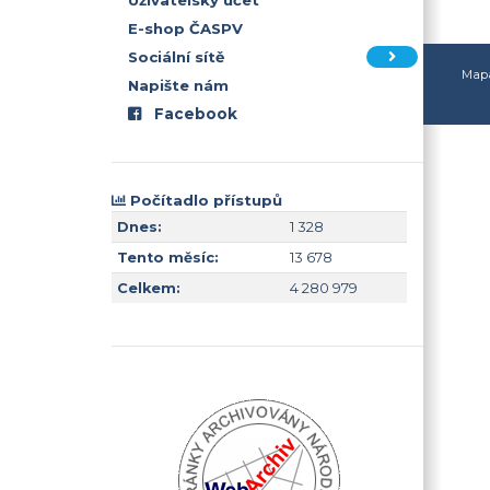
Uživatelský účet
E-shop ČASPV
Sociální sítě
Mapa
Napište nám
Facebook
Počítadlo přístupů
Dnes:
1 328
Tento měsíc:
13 678
Celkem:
4 280 979