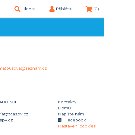
Hledat
Přihlásit
(0)
a.matousova@seznam.cz
 480 301
Kontakty
Domů
riat@caspv.cz
Napište nám
spv.cz
Facebook
Nastavení cookies