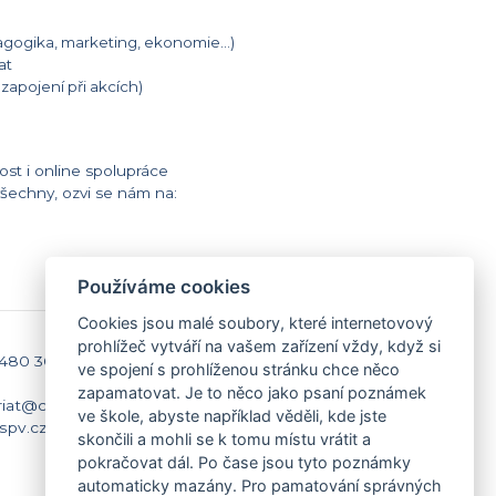
agogika, marketing, ekonomie…)
at
zapojení při akcích)
ost i online spolupráce
všechny, ozvi se nám na:
Používáme cookies
Cookies jsou malé soubory, které internetovový
prohlížeč vytváří na vašem zařízení vždy, když si
 480 301
Kontakty
ve spojení s prohlíženou stránku chce něco
Domů
zapamatovat. Je to něco jako psaní poznámek
riat@caspv.cz
Napište nám
ve škole, abyste například věděli, kde jste
spv.cz
Facebook
skončili a mohli se k tomu místu vrátit a
Nastavení cookies
pokračovat dál. Po čase jsou tyto poznámky
automaticky mazány. Pro pamatování správných