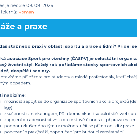
s je neděle 09. 08. 2026
átek má:
Roman
táže a praxe
dáš stáž nebo praxi v oblasti sportu a práce s lidmi? Přidej s
ká asociace Sport pro všechny (ČASPV) je celostátní organiza
avý životní styl. Každý rok pořádáme stovky sportovních akcí
dež, dospělé i seniory.
 otevíráme příležitost pro studenty a mladé profesionály, kteří chtěj
lným dopadem.
ti nabízíme:
možnost zapojit se do organizace sportovních akcí a projektů (dě
ligy)
zkušenost s marketingem, PR a komunikací (sociální sítě, web, pr
zapojení do administrativní a projektové činnosti – příprava materi
podporu zkušeného týmu a možnost učit se přímo od lidí z praxe
potvrzení o praxi/stáži, doporučení pro budoucí zaměstnání