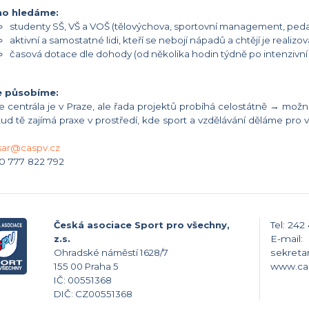
o hledáme:
studenty SŠ, VŠ a VOŠ (tělovýchova, sportovní management, ped
aktivní a samostatné lidi, kteří se nebojí nápadů a chtějí je realizov
časová dotace dle dohody (od několika hodin týdně po intenzivní 
 působíme:
e centrála je v Praze, ale řada projektů probíhá celostátně → možn
ud tě zajímá praxe v prostředí, kde sport a vzdělávání děláme pro 
ar@caspv.cz
0 777 822 792
Česká asociace Sport pro všechny,
Tel: 242
z.s.
E-mail:
Ohradské náměstí 1628/7
sekreta
155 00 Praha 5
www.ca
IČ: 00551368
DIČ: CZ00551368