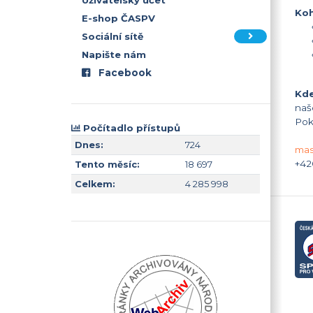
Uživatelský účet
Koh
E-shop ČASPV
Sociální sítě
Napište nám
Facebook
Kde
naš
Pok
Počítadlo přístupů
Dnes:
724
mas
+42
Tento měsíc:
18 697
Celkem:
4 285 998