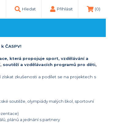
Hledat
Přihlásit
(0)
e k ČASPV!
ce, která propojuje sport, vzdělávání a
, soutěží a vzdělávacích programů pro děti,
í získat zkušenosti a podílet se na projektech s
tské soutěže, olympiády malých škol, sportovní
ezentace)
álů, plánů a jednání s partnery