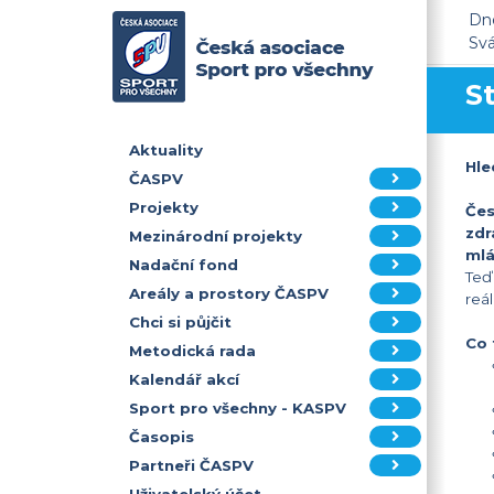
Dne
Sv
S
Aktuality
Hle
ČASPV
Projekty
Čes
zdr
Mezinárodní projekty
mlá
Nadační fond
Teď
Areály a prostory ČASPV
reá
Chci si půjčit
Co 
Metodická rada
Kalendář akcí
Sport pro všechny - KASPV
Časopis
Partneři ČASPV