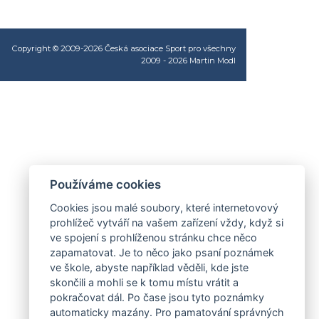
Copyright © 2009-2026 Česká asociace Sport pro všechny
2009 - 2026
Martin Modl
Používáme cookies
Cookies jsou malé soubory, které internetovový
prohlížeč vytváří na vašem zařízení vždy, když si
ve spojení s prohlíženou stránku chce něco
zapamatovat. Je to něco jako psaní poznámek
ve škole, abyste například věděli, kde jste
skončili a mohli se k tomu místu vrátit a
pokračovat dál. Po čase jsou tyto poznámky
automaticky mazány. Pro pamatování správných