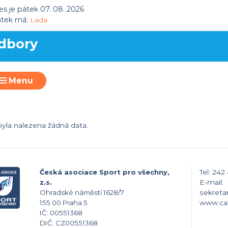
s je pátek 07. 08. 2026
átek má:
Lada
dbory
Menu
yla nalezena žádná data.
Česká asociace Sport pro všechny,
Tel: 242
z.s.
E-mail:
Ohradské náměstí 1628/7
sekreta
155 00 Praha 5
www.ca
IČ: 00551368
DIČ: CZ00551368