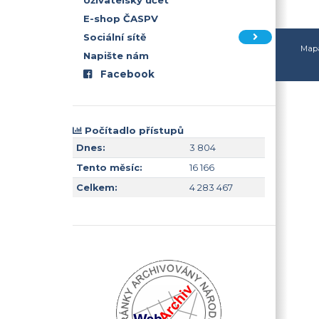
Uživatelský účet
E-shop ČASPV
Sociální sítě
Mapa
Napište nám
Facebook
Počítadlo přístupů
Dnes:
3 804
Tento měsíc:
16 166
Celkem:
4 283 467