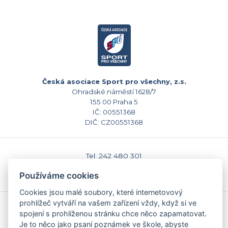
Česká asociace Sport pro všechny, z.s.
Ohradské náměstí 1628/7
155 00 Praha 5
IČ: 00551368
DIČ: CZ00551368
Tel: 242 480 301
E-mail: sekretariat@caspv.cz
Používáme cookies
www.caspv.cz
Cookies jsou malé soubory, které internetovový
prohlížeč vytváří na vašem zařízení vždy, když si ve
Kontakty
spojení s prohlíženou stránku chce něco zapamatovat.
Domů
Je to něco jako psaní poznámek ve škole, abyste