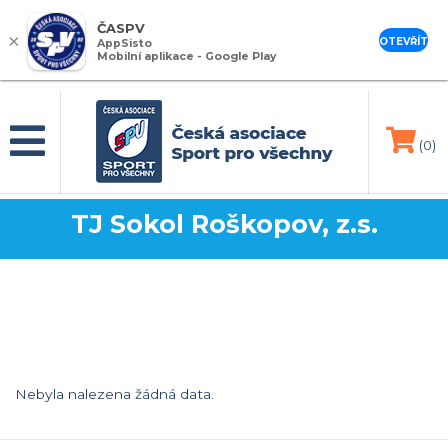
ČASPV
×
OTEVŘÍT
AppSisto
Mobilní aplikace - Google Play
(0)
TJ Sokol Roškopov, z.s.
Nebyla nalezena žádná data.