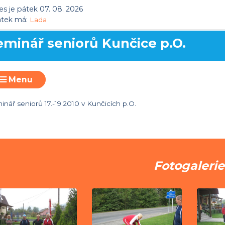
s je pátek 07. 08. 2026
átek má:
Lada
eminář seniorů Kunčice p.O.
Menu
inář seniorů 17.-19.2010 v Kunčicích p.O.
Fotogalerie