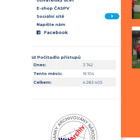
Uživatelský účet
E-shop ČASPV
Sociální sítě
Napište nám
Facebook
Počítadlo přístupů
Dnes:
3 742
Tento měsíc:
16 104
Celkem:
4 283 405