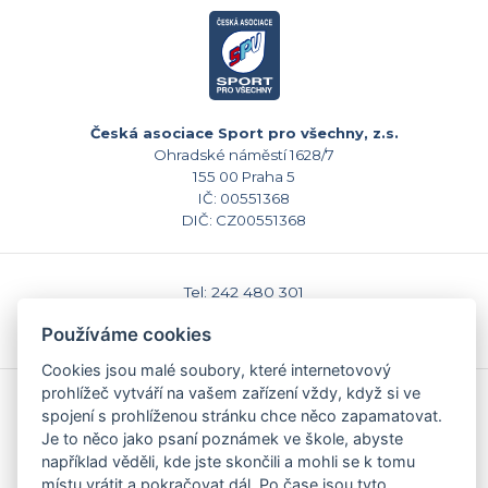
Česká asociace Sport pro všechny, z.s.
Ohradské náměstí 1628/7
155 00 Praha 5
IČ: 00551368
DIČ: CZ00551368
Tel: 242 480 301
E-mail: sekretariat@caspv.cz
Používáme cookies
www.caspv.cz
Cookies jsou malé soubory, které internetovový
prohlížeč vytváří na vašem zařízení vždy, když si ve
Kontakty
spojení s prohlíženou stránku chce něco zapamatovat.
Domů
Je to něco jako psaní poznámek ve škole, abyste
Napište nám
například věděli, kde jste skončili a mohli se k tomu
Facebook
místu vrátit a pokračovat dál. Po čase jsou tyto