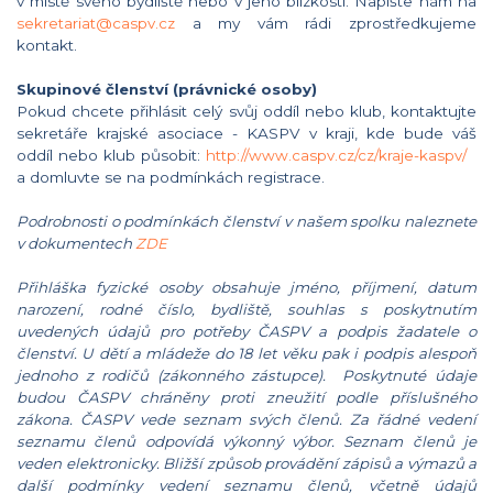
v místě svého bydliště nebo v jeho blízkosti. Napište nám na
sekretariat@caspv.cz
a my vám rádi zprostředkujeme
kontakt.
Skupinové členství (právnické osoby)
Pokud chcete přihlásit celý svůj oddíl nebo klub, kontaktujte
sekretáře krajské asociace - KASPV v kraji, kde bude váš
oddíl nebo klub působit:
http://www.caspv.cz/cz/kraje-kaspv/
a domluvte se na podmínkách registrace.
Podrobnosti o podmínkách členství v našem spolku naleznete
v dokumentech
ZDE
Přihláška fyzické osoby obsahuje jméno, příjmení, datum
narození, rodné číslo, bydliště, souhlas s poskytnutím
uvedených údajů pro potřeby ČASPV a podpis žadatele o
členství. U dětí a mládeže do 18 let věku pak i podpis alespoň
jednoho z rodičů (zákonného zástupce). Poskytnuté údaje
budou ČASPV chráněny proti zneužití podle příslušného
zákona. ČASPV vede seznam svých členů. Za řádné vedení
seznamu členů odpovídá výkonný výbor. Seznam členů je
veden elektronicky. Bližší způsob provádění zápisů a výmazů a
další podmínky vedení seznamu členů, včetně údajů