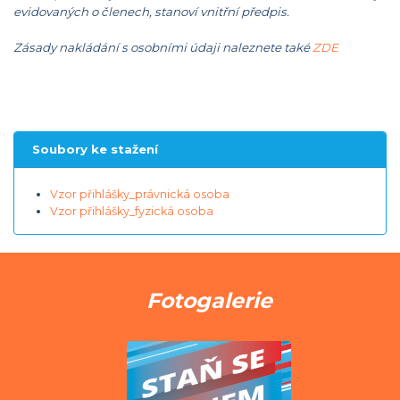
evidovaných o členech, stanoví vnitřní předpis.
Zásady nakládání s osobními údaji naleznete také
ZDE
Soubory ke stažení
Vzor přihlášky_právnická osoba
Vzor přihlášky_fyzická osoba
Fotogalerie