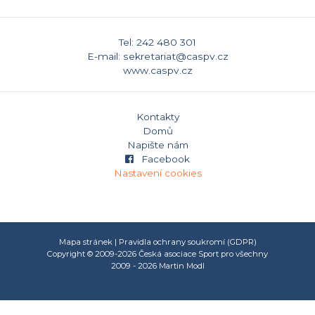
Tel: 242 480 301
E-mail: sekretariat@caspv.cz
www.caspv.cz
Kontakty
Domů
Napište nám
Facebook
Nastavení cookies
Mapa stránek
|
Pravidla ochrany soukromí (GDPR)
Copyright © 2009-2026 Česká asociace Sport pro všechny
2009 - 2026
Martin Modl