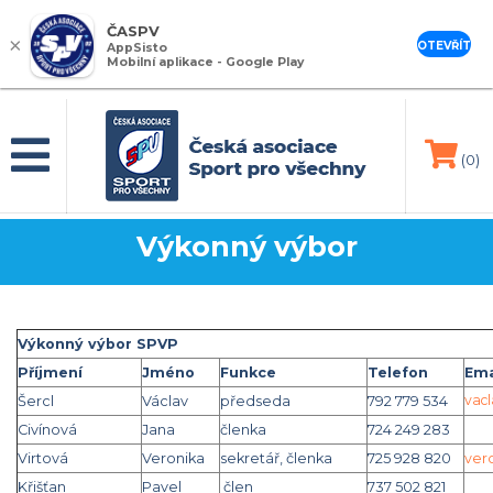
ČASPV
×
OTEVŘÍT
AppSisto
Mobilní aplikace - Google Play
(0)
Výkonný výbor
Výkonný výbor SPVP
Příjmení
Jméno
Funkce
Telefon
Ema
vacl
Šercl
Václav
předseda
792 779 534
Civínová
Jana
členka
724 249 283
Virtová
Veronika
sekretář, členka
725 928 820
v
er
Křišťan
Pavel
člen
737 502 821