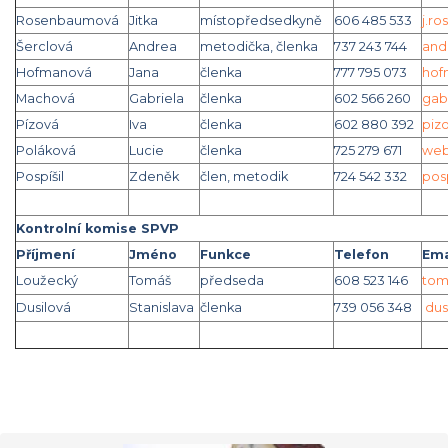
Rosenbaumová
Jitka
místopředsedkyně
606 485 533
j
.r
Šerclová
Andrea
metodička, členka
737 243 744
a
nd
Hofmanová
Jana
členka
777 795 073
h
of
Machová
Gabriela
členka
602 566 260
gab
Pízová
Iva
členka
602 880 392
piz
Poláková
Lucie
členka
725 279 671
web
Pospíšil
Zdeněk
člen, metodik
724 542 332
p
os
Kontrolní komise SPVP
Příjmení
Jméno
Funkce
Telefon
Ema
Loužecký
Tomáš
předseda
608 523 146
tom
Dusilová
Stanislava
členka
739 056 348
dus