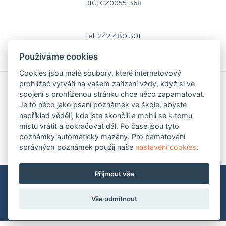
DIČ: CZ00551368
Tel: 242 480 301
E-mail: sekretariat@caspv.cz
Používáme cookies
www.caspv.cz
Cookies jsou malé soubory, které internetovový
prohlížeč vytváří na vašem zařízení vždy, když si ve
Kontakty
spojení s prohlíženou stránku chce něco zapamatovat.
Domů
Je to něco jako psaní poznámek ve škole, abyste
Napište nám
například věděli, kde jste skončili a mohli se k tomu
Facebook
místu vrátit a pokračovat dál. Po čase jsou tyto
Nastavení cookies
poznámky automaticky mazány. Pro pamatování
správných poznámek použij naše
nastavení cookies
.
Přijmout vše
Mapa stránek
|
Pravidla ochrany soukromí (GDPR)
Copyright © 2009-2026 Česká asociace Sport pro všechny
2009 - 2026
Martin Modl
Vše odmítnout