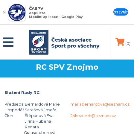
ČASPV
×
OTEVŘÍT
AppSisto
Mobilní aplikace - Google Play
(0)
RC SPV Znojmo
Složení Rady RC
Předseda
Bernardová Marie
mariabernardova@seznam.cz
Hospodář
Šarešová Josefa
Člen
Štěpánová Eva
24kozoroh@seznam.cz
Jiřina Hubená
Renata
Grausgruberová