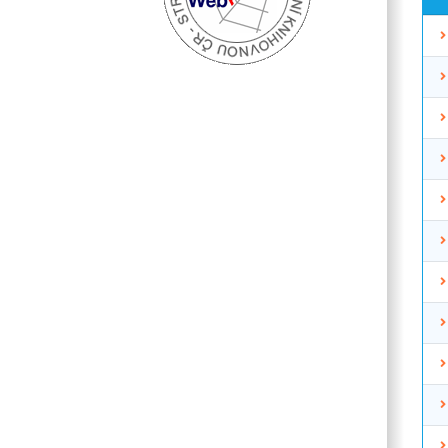
P
vy
ot