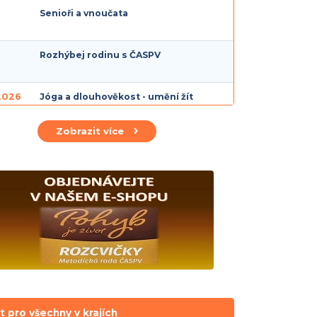
Senioři a vnoučata
Rozhýbej rodinu s ČASPV
 2026
Jóga a dlouhověkost - umění žít
zdravě, vědomě a s lehkostí
Zobrazit více
t pro všechny v krajích