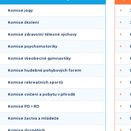
odrobný návod jak pracovat s exportem CSV, který vám
Komise jógy
generuje členská evidence a následně chcete soubor
evřít pomocí Excel.
Komise školení
Komise zdravotní tělesné výchovy
Komise psychomotoriky
Komise všeobecné gymnastiky
Komise hudebně pohybových forem
Komise rekreačních sportů
Komise cvičení a pobytu v přírodě
Komise PD + RD
Komise žactva a mládeže
Komise dospělých