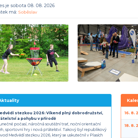
s je sobota 08. 08. 2026
átek má:
Soběslav
Aktuality
Kale
edvědí stezkou 2026: Víkend plný dobrodružství,
16. 8.
řátelství a pohybu v přírodě
unečné počasí, náročná soutěžní trať, noční orientační
18. 8.
h, sportovní hry i nová přátelství. Takový byl republikový
vod Medvědí stezkou 2026, který se uskutečnil v Plasích