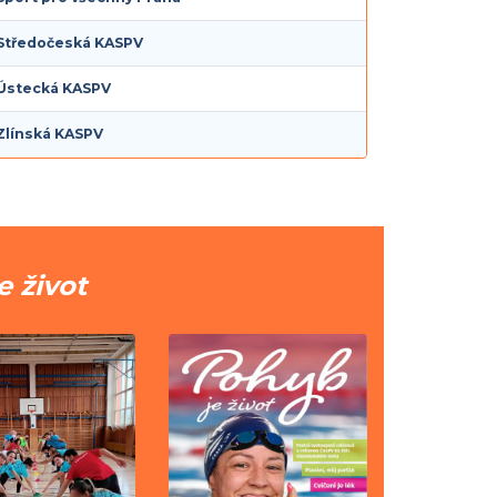
Středočeská KASPV
Ústecká KASPV
Zlínská KASPV
e život