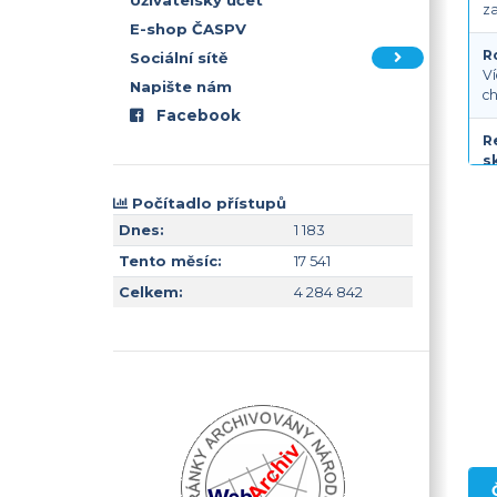
Uživatelský účet
za
E-shop ČASPV
R
Sociální sítě
Ví
Napište nám
ch
Facebook
R
s
Té
ut
Počítadlo přístupů
Dnes:
1 183
R
Tento měsíc:
17 541
5
R
Celkem:
4 284 842
Bo
g
R
Ro
ch
ab
co
O