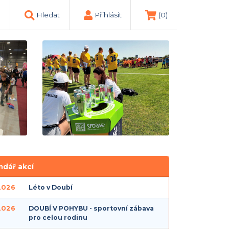
Hledat
Přihlásit
(0)
ndář akcí
 2026
Léto v Doubí
 2026
DOUBÍ V POHYBU - sportovní zábava
pro celou rodinu