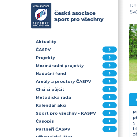
Dne
Sv
Aktuality
ČASPV
Projekty
Mezinárodní projekty
Nadační fond
Areály a prostory ČASPV
Chci si půjčit
Metodická rada
Kalendář akcí
M
Sport pro všechny - KASPV
p
Časopis
Sl
bě
Partneři ČASPV
zá