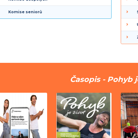
Komise seniorů
Časopis - Pohyb j