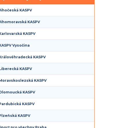
Jihočeská KASPV
Jihomoravská KASPV
Karlovarská KASPV
KASPV Vysočina
Královéhradecká KASPV
Liberecká KASPV
Moravskoslezská KASPV
Olomoucká KASPV
Pardubická KASPV
Plzeňská KASPV
Sport pro všechny Praha