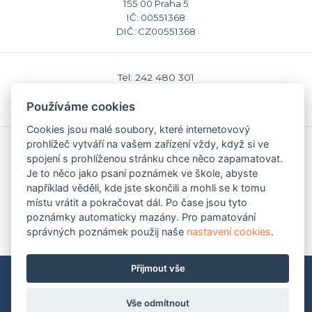
155 00 Praha 5
IČ: 00551368
DIČ: CZ00551368
Tel: 242 480 301
E-mail: sekretariat@caspv.cz
Používáme cookies
www.caspv.cz
Cookies jsou malé soubory, které internetovový
prohlížeč vytváří na vašem zařízení vždy, když si ve
Kontakty
spojení s prohlíženou stránku chce něco zapamatovat.
Domů
Je to něco jako psaní poznámek ve škole, abyste
Napište nám
například věděli, kde jste skončili a mohli se k tomu
Facebook
místu vrátit a pokračovat dál. Po čase jsou tyto
Nastavení cookies
poznámky automaticky mazány. Pro pamatování
správných poznámek použij naše
nastavení cookies
.
Přijmout vše
Mapa stránek
|
Pravidla ochrany soukromí (GDPR)
Copyright © 2009-2026 Česká asociace Sport pro všechny
2009 - 2026
Martin Modl
Vše odmítnout