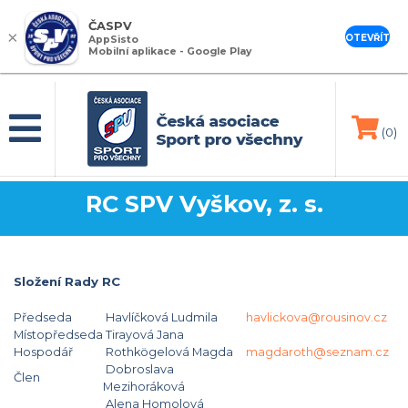
ČASPV
×
OTEVŘÍT
AppSisto
Mobilní aplikace - Google Play
(0)
RC SPV Vyškov, z. s.
Složení Rady RC
Předseda
Havlíčková Ludmila
havlickova@rousinov.cz
Místopředseda
Tirayová Jana
Hospodář
Rothkögelová Magda
magdaroth@seznam.cz
Dobroslava
Člen
Mezihoráková
Alena Homolová