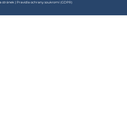
 stránek
|
Pravidla ochrany soukromí (GDPR)