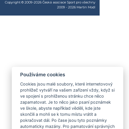
Copyright © 2009-2026 Česká asociace Sport pro všechny
2009 - 2026
Martin Modl
Používáme cookies
Cookies jsou malé soubory, které internetovový
prohlížeč vytváří na vašem zařízení vždy, když si
ve spojení s prohlíženou stránku chce něco
zapamatovat. Je to něco jako psaní poznámek
ve škole, abyste například věděli, kde jste
skončili a mohli se k tomu místu vrátit a
pokračovat dál. Po čase jsou tyto poznámky
automaticky mazány. Pro pamatování správných