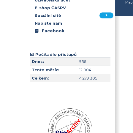
Uživatelský účet
Mapa
E-shop ČASPV
Sociální sítě
Napište nám
Facebook
Počítadlo přístupů
Dnes:
956
Tento měsíc:
12 004
Celkem:
4 279 305