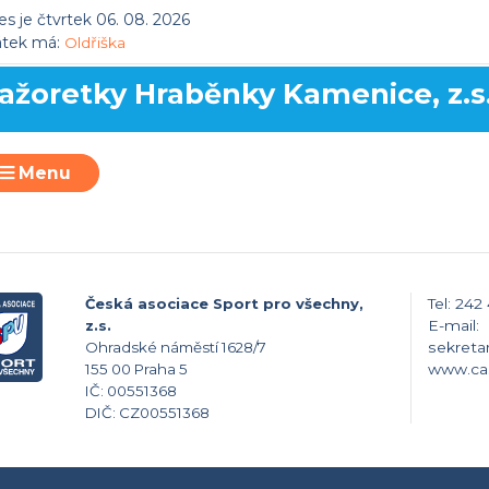
s je čtvrtek 06. 08. 2026
átek má:
Oldřiška
ažoretky Hraběnky Kamenice, z.s
Menu
Česká asociace Sport pro všechny,
Tel: 242
z.s.
E-mail:
Ohradské náměstí 1628/7
sekreta
155 00 Praha 5
www.ca
IČ: 00551368
DIČ: CZ00551368