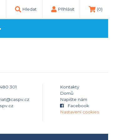
Hledat
Přihlásit
(0)
.
 480 301
Kontakty
Domů
riat@caspv.cz
Napište nám
spv.cz
Facebook
Nastavení cookies