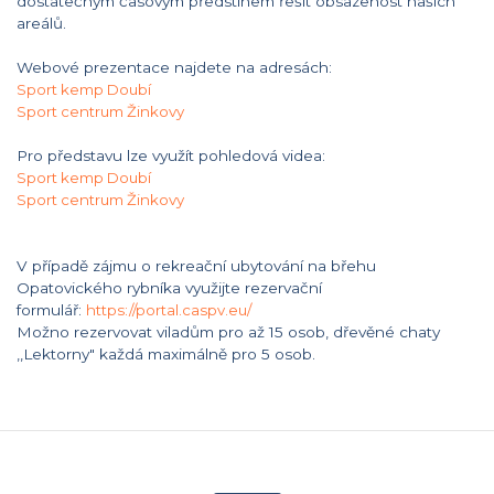
dostatečným časovým předstihem řešit obsazenost našich
areálů.
Webové prezentace najdete na adresách:
Sport kemp Doubí
Sport centrum Žinkovy
Pro představu lze využít pohledová videa:
Sport kemp Doubí
Sport centrum Žinkovy
V případě zájmu o rekreační ubytování na břehu
Opatovického rybníka využijte rezervační
formulář:
https://portal.caspv.eu/
Možno rezervovat viladům pro až 15 osob, dřevěné chaty
,,Lektorny" každá maximálně pro 5 osob.