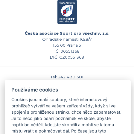
Česká asociace Sport pro všechny, z.s.
Ohradské náměstí 1628/7
155 00 Praha 5
IČ: 00551368
DIČ: CZ00551368
Tel: 242 480 301
E-mail: sekretariat@caspv.cz
www.caspv.cz
Používáme cookies
Cookies jsou malé soubory, které internetovový
prohlížeč vytváří na vašem zařízení vždy, když si ve
Kontakty
spojení s prohlíženou stránku chce něco zapamatovat.
Domů
Je to něco jako psaní poznámek ve škole, abyste
Napište nám
například věděli, kde jste skončili a mohli se k tomu
Facebook
místu vrátit a pokračovat dál. Po čase jsou tyto
Nastavení cookies