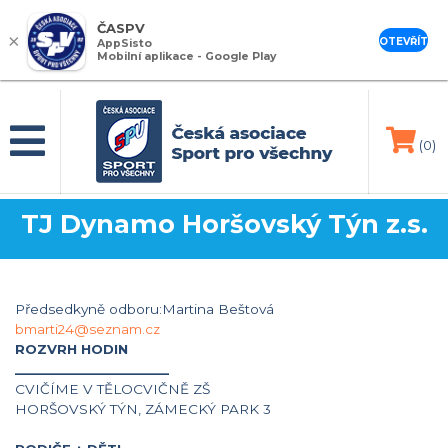
ČASPV
×
OTEVŘÍT
AppSisto
Mobilní aplikace - Google Play
(0)
TJ Dynamo Horšovský Týn z.s.
Předsedkyně odboru:Martina Beštová
bmarti24@seznam.cz
ROZVRH HODIN
______________________
CVIČÍME V TĚLOCVIČNĚ ZŠ
HORŠOVSKÝ TÝN, ZÁMECKÝ PARK 3