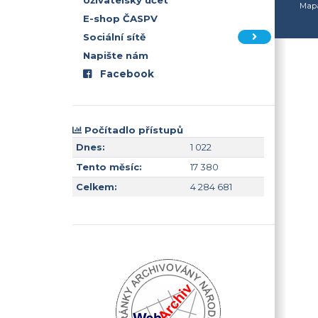
Uživatelský účet
Mapa
E-shop ČASPV
Sociální sítě
Napište nám
Facebook
Počítadlo přístupů
Dnes:
1 022
Tento měsíc:
17 380
Celkem:
4 284 681