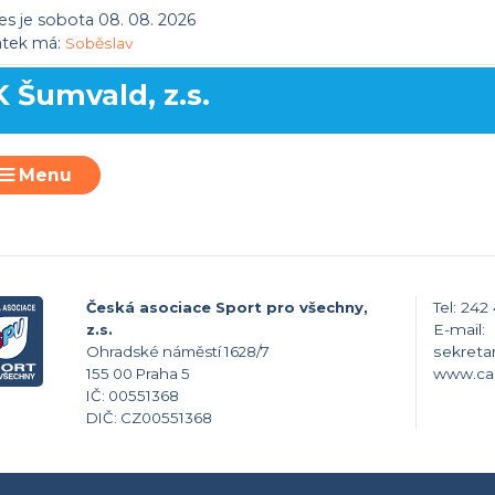
s je sobota 08. 08. 2026
átek má:
Soběslav
K Šumvald, z.s.
Menu
Česká asociace Sport pro všechny,
Tel: 242
z.s.
E-mail:
Ohradské náměstí 1628/7
sekreta
155 00 Praha 5
www.ca
IČ: 00551368
DIČ: CZ00551368