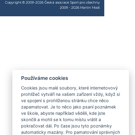
Copyright © 2009-2026 Česká asociace Sport pro všechny
2009 - 2026
Martin Modl
Používáme cookies
Cookies jsou malé soubory, které internetovový
prohlížeč vytváří na vašem zařízení vždy, když si
ve spojení s prohlíženou stránku chce něco
zapamatovat. Je to něco jako psaní poznámek
ve škole, abyste například věděli, kde jste
skončili a mohli se k tomu místu vrátit a
pokračovat dál. Po čase jsou tyto poznámky
automaticky mazány. Pro pamatování správných