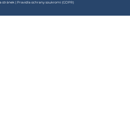
 stránek
|
Pravidla ochrany soukromí (GDPR)