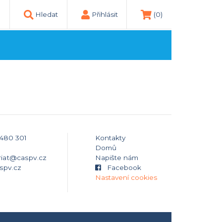
Hledat
Přihlásit
(0)
 480 301
Kontakty
Domů
riat@caspv.cz
Napište nám
spv.cz
Facebook
Nastavení cookies