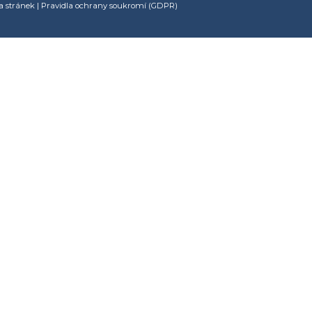
 stránek
|
Pravidla ochrany soukromí (GDPR)