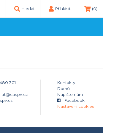
Hledat
Přihlásit
(0)
 480 301
Kontakty
Domů
riat@caspv.cz
Napište nám
spv.cz
Facebook
Nastavení cookies