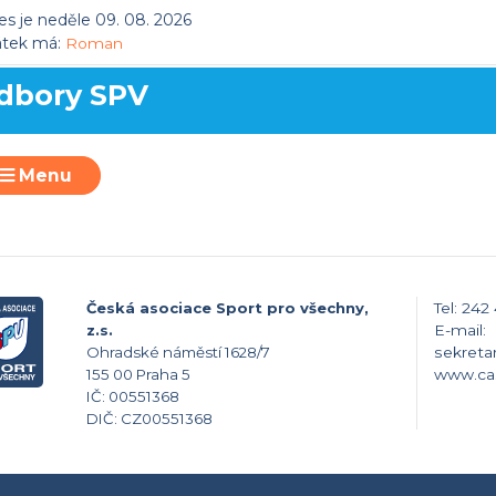
s je neděle 09. 08. 2026
átek má:
Roman
dbory SPV
Menu
Česká asociace Sport pro všechny,
Tel: 242
z.s.
E-mail:
Ohradské náměstí 1628/7
sekreta
155 00 Praha 5
www.ca
IČ: 00551368
DIČ: CZ00551368