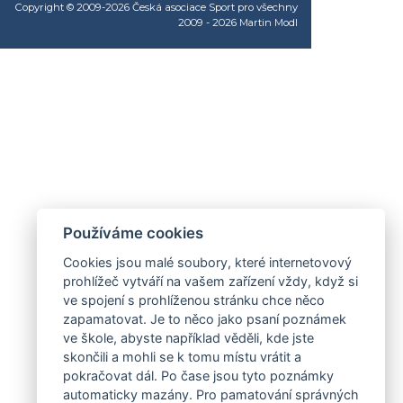
Copyright © 2009-2026 Česká asociace Sport pro všechny
2009 - 2026
Martin Modl
Používáme cookies
Cookies jsou malé soubory, které internetovový
prohlížeč vytváří na vašem zařízení vždy, když si
ve spojení s prohlíženou stránku chce něco
zapamatovat. Je to něco jako psaní poznámek
ve škole, abyste například věděli, kde jste
skončili a mohli se k tomu místu vrátit a
pokračovat dál. Po čase jsou tyto poznámky
automaticky mazány. Pro pamatování správných