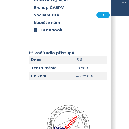
Uživatelský účet
Mapa
E-shop ČASPV
Sociální sítě
Napište nám
Facebook
Počítadlo přístupů
Dnes:
616
Tento měsíc:
18 589
Celkem:
4 285 890