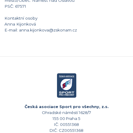
Město/Obec: Náměšť nad Oslavou
PSČ: 67571
Kontaktní osoby
Anna Kijonková
E-mail: anna.kijonkova@zskonam.cz
Česká asociace Sport pro všechny, z.s.
Ohradské náměstí 1628/7
155 00 Praha 5
IČ: 00551368
DIČ: CZ00551368