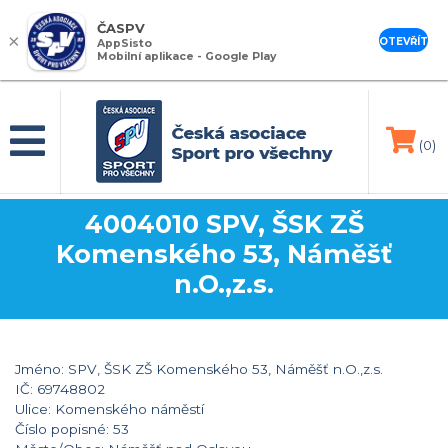
ČASPV
×
OTEVŘÍT
AppSisto
Mobilní aplikace - Google Play
(0)
4004010 SPV, ŠSK ZŠ
Komenského 53, Náměšť
n.O.,z.s.
Jméno: SPV, ŠSK ZŠ Komenského 53, Náměšť n.O.,z.s.
IČ: 69748802
Ulice: Komenského náměstí
Číslo popisné: 53