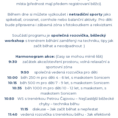
místa (přednost mají předem registrovaní běžci).
Během dne si můžete vyzkoušet i
netradiční sporty
jako
spikeball, crossnet, cornhole nebo balanční aktivity. Pro děti
bude připravena i zábavná zóna s fotokoutkem a rekvizitami.
Součástí programu je
společná rozcvička, běžecký
workshop
s trenérem běhání zaměřený na techniku, tipy jak
začít běhat a neodpadnout :)
Harmonogram akce:
(časy se mohou mírně lišit)
9:30
začátek akce/otevření prostoru, volná relaxační a
sportovní zóna
9:50
společná vedená rozcvička pro děti
10:00
běh 250 m pro děti 4 - 6 let, s maskotem Sonicem
10:15
běh 500 m pro děti 7 - 9 let, s maskotem Sonicem
10:35
běh 1000 m pro děti 10 - 12 let, s maskotem, s
maskotem Sonicem
10:50
WS s trenérkou Petrou Čajovou – Nejčastější běžecké
chyby – technika běhu
11:15
diskuse – Jak začít běhat a nepřestat
11:40
vedená rozcvička s trenérkou běhu - Jak efektivně