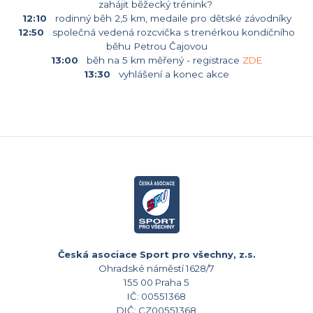
zahájit běžecký trénink?
12:10
rodinný běh 2,5 km, medaile pro dětské závodníky
12:50
společná vedená rozcvička s trenérkou kondičního
běhu Petrou Čajovou
13:00
běh na 5 km měřený - registrace
ZDE
13:30
vyhlášení a konec akce
Česká asociace Sport pro všechny, z.s.
Ohradské náměstí 1628/7
155 00 Praha 5
IČ: 00551368
DIČ: CZ00551368