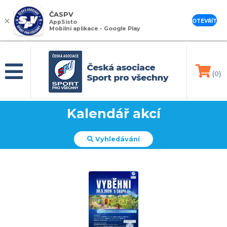
ČASPV
×
OTEVŘÍT
AppSisto
Mobilní aplikace - Google Play
(0)
Kalendář akcí
Vyhledávání