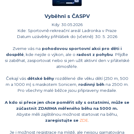
Vyběhni s ČASPV
Kdy:
30.05.2026
Kde: Sportovně-rekreační areál Ladronka v Praze
Datum uzávěrky přihlášek do (včetně): 30. 5. 2026
Zveme vás na
pohodovou sportovní akci pro děti i
dospělé
, kde nejde o výkon, ale o
radost z pohybu
. Přijďte
si zaběhat, zasportovat nebo si jen užít aktivní den v přátelské
atmosféře.
Čekají vás
dětské běhy
rozdělené dle věku dětí (250 m, 500
m a 1000 m) s maskotem Sonicem,
rodinný běh
na 2500 m.
Pro všechny malé běžce jsou připraveny medaile.
A kdo si přece jen chce poměřit síly s ostatními, může se
zúčastnit ZDARMA měřeného běhu na 5000 m.
Abyste měli zajištěnou možnost startovat na běhu,
zaregistujte se
ZDE
.
Je i možnost registrace na místě, ale nejsou garnatována