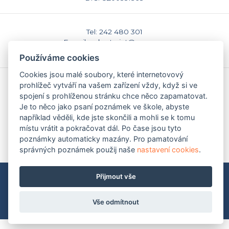
Tel: 242 480 301
E-mail: sekretariat@caspv.cz
www.caspv.cz
Používáme cookies
Cookies jsou malé soubory, které internetovový
prohlížeč vytváří na vašem zařízení vždy, když si ve
Kontakty
spojení s prohlíženou stránku chce něco zapamatovat.
Domů
Je to něco jako psaní poznámek ve škole, abyste
Napište nám
Facebook
například věděli, kde jste skončili a mohli se k tomu
Nastavení cookies
místu vrátit a pokračovat dál. Po čase jsou tyto
poznámky automaticky mazány. Pro pamatování
správných poznámek použij naše
nastavení cookies
.
Přijmout vše
Mapa stránek
|
Pravidla ochrany soukromí (GDPR)
Copyright © 2009-2026 Česká asociace Sport pro všechny
2009 - 2026
Martin Modl
Vše odmítnout