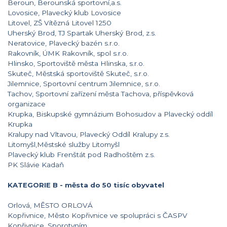
Beroun, Berounská sportovní,a.s.
Lovosice, Plavecký klub Lovosice
Litovel, ZŠ Vítězná Litovel 1250
Uherský Brod, TJ Spartak Uherský Brod, z.s.
Neratovice, Plavecký bazén s.r.o.
Rakovník, ÚMK Rakovník, spol s.r.o.
Hlinsko, Sportoviště města Hlinska, s.r.o.
Skuteč, Městská sportoviště Skuteč, s.r.o.
Jilemnice, Sportovní centrum Jilemnice, s.r.o.
Tachov, Sportovní zařízení města Tachova, příspěvková
organizace
Krupka, Biskupské gymnázium Bohosudov a Plavecký oddíl
Krupka
Kralupy nad Vltavou, Plavecký Oddíl Kralupy z.s.
Litomyšl,Městské služby Litomyšl
Plavecký klub Frenštát pod Radhoštěm z.s.
PK Slávie Kadaň
KATEGORIE B - města do 50 tisíc obyvatel
Orlová, MĚSTO ORLOVÁ
Kopřivnice, Město Kopřivnice ve spolupráci s ČASPV
Kopřivnice, Sporotvním