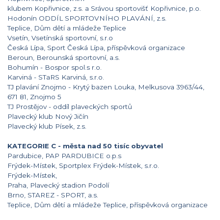
klubem Kopřivnice, z.s. a Srávou sportovišť Kopřivnice, p.o.
Hodonín ODDÍL SPORTOVNÍHO PLAVÁNÍ, z.s.
Teplice, Dům dětí a mládeže Teplice
Vsetín, Vsetínská sportovní, s.r.o
Česká Lípa, Sport Česká Lípa, příspěvková organizace
Beroun, Berounská sportovní, a.s.
Bohumín - Bospor spol.s r.o.
Karviná - STaRS Karviná, s.r.o.
TJ plavání Znojmo - Krytý bazen Louka, Melkusova 3963/44,
671 81, Znojmo 5
TJ Prostějov - oddíl plaveckých sportů
Plavecký klub Nový Jičín
Plavecký klub Písek, z.s.
KATEGORIE C - města nad 50 tisíc obyvatel
Pardubice, PAP PARDUBICE o.p.s
Frýdek-Místek, Sportplex Frýdek-Místek, s.r.o.
Frýdek-Místek,
Praha, Plavecký stadion Podolí
Brno, STAREZ - SPORT, a.s.
Teplice, Dům dětí a mládeže Teplice, příspěvková organizace