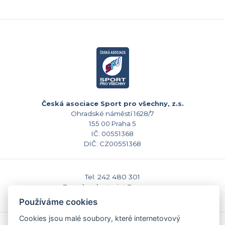
Česká asociace Sport pro všechny, z.s.
Ohradské náměstí 1628/7
155 00 Praha 5
IČ: 00551368
DIČ: CZ00551368
Tel: 242 480 301
E-mail: sekretariat@caspv.cz
www.caspv.cz
Používáme cookies
Cookies jsou malé soubory, které internetovový