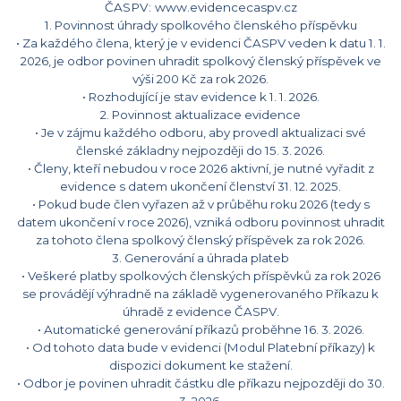
ČASPV: www.evidencecaspv.cz
1. Povinnost úhrady spolkového členského příspěvku
• Za každého člena, který je v evidenci ČASPV veden k datu 1. 1.
2026, je odbor povinen uhradit spolkový členský příspěvek ve
výši 200 Kč za rok 2026.
• Rozhodující je stav evidence k 1. 1. 2026.
2. Povinnost aktualizace evidence
• Je v zájmu každého odboru, aby provedl aktualizaci své
členské základny nejpozději do 15. 3. 2026.
• Členy, kteří nebudou v roce 2026 aktivní, je nutné vyřadit z
evidence s datem ukončení členství 31. 12. 2025.
• Pokud bude člen vyřazen až v průběhu roku 2026 (tedy s
datem ukončení v roce 2026), vzniká odboru povinnost uhradit
za tohoto člena spolkový členský příspěvek za rok 2026.
3. Generování a úhrada plateb
• Veškeré platby spolkových členských příspěvků za rok 2026
se provádějí výhradně na základě vygenerovaného Příkazu k
úhradě z evidence ČASPV.
• Automatické generování příkazů proběhne 16. 3. 2026.
• Od tohoto data bude v evidenci (Modul Platební příkazy) k
dispozici dokument ke stažení.
• Odbor je povinen uhradit částku dle příkazu nejpozději do 30.