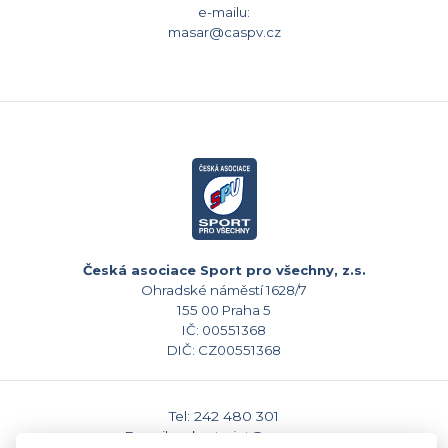
e-mailu:
masar@caspv.cz
Česká asociace Sport pro všechny, z.s.
Ohradské náměstí 1628/7
155 00 Praha 5
IČ: 00551368
DIČ: CZ00551368
Tel: 242 480 301
E-mail: sekretariat@caspv.cz