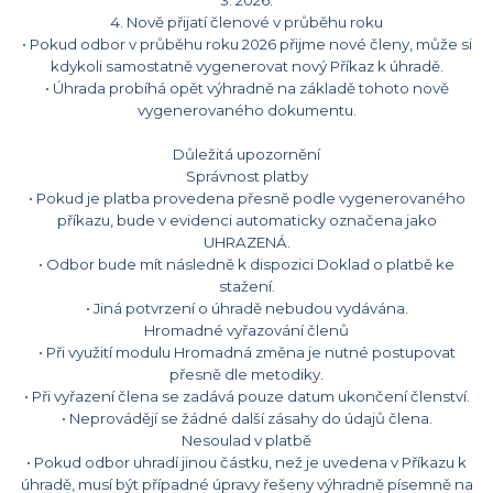
3. 2026.
4. Nově přijatí členové v průběhu roku
• Pokud odbor v průběhu roku 2026 přijme nové členy, může si
kdykoli samostatně vygenerovat nový Příkaz k úhradě.
• Úhrada probíhá opět výhradně na základě tohoto nově
vygenerovaného dokumentu.
Důležitá upozornění
Správnost platby
• Pokud je platba provedena přesně podle vygenerovaného
příkazu, bude v evidenci automaticky označena jako
UHRAZENÁ.
• Odbor bude mít následně k dispozici Doklad o platbě ke
stažení.
• Jiná potvrzení o úhradě nebudou vydávána.
Hromadné vyřazování členů
• Při využití modulu Hromadná změna je nutné postupovat
přesně dle metodiky.
• Při vyřazení člena se zadává pouze datum ukončení členství.
• Neprovádějí se žádné další zásahy do údajů člena.
Nesoulad v platbě
• Pokud odbor uhradí jinou částku, než je uvedena v Příkazu k
úhradě, musí být případné úpravy řešeny výhradně písemně na