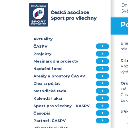
Dne
Sv
P
Aktuality
Bra
ČASPV
mlad
Projekty
Cíl
Mezinárodní projekty
Roz
Nadační fond
výc
Areály a prostory ČASPV
Org
Chci si půjčit
Dél
Metodická rada
Čas
Kalendář akcí
Lek
Sport pro všechny - KASPV
Pří
Časopis
Partneři ČASPV