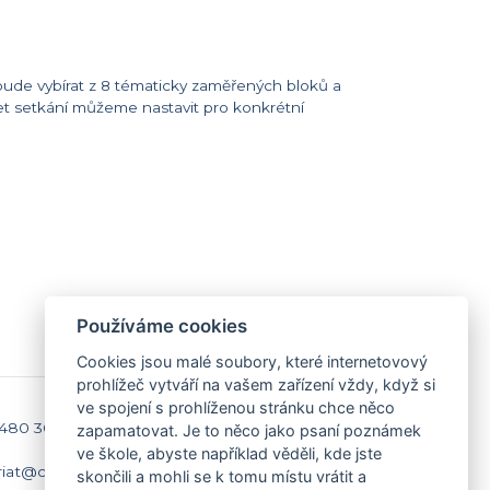
bude vybírat z 8 tématicky zaměřených bloků a
et setkání můžeme nastavit pro konkrétní
Používáme cookies
Cookies jsou malé soubory, které internetovový
prohlížeč vytváří na vašem zařízení vždy, když si
ve spojení s prohlíženou stránku chce něco
 480 301
Kontakty
zapamatovat. Je to něco jako psaní poznámek
Domů
ve škole, abyste například věděli, kde jste
riat@caspv.cz
Napište nám
skončili a mohli se k tomu místu vrátit a