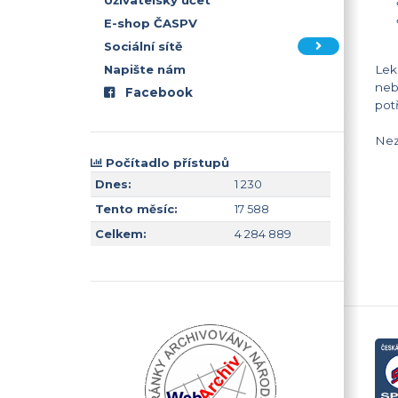
Uživatelský účet
E-shop ČASPV
Sociální sítě
Napište nám
Lek
neb
Facebook
pot
Nez
Počítadlo přístupů
Dnes:
1 230
Tento měsíc:
17 588
Celkem:
4 284 889