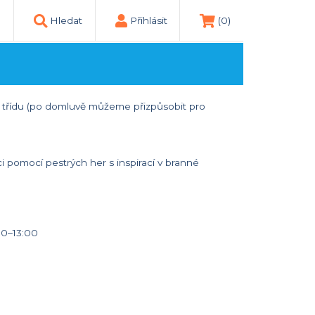
Hledat
Přihlásit
(0)
. třídu (po domluvě můžeme přizpůsobit pro
i pomocí pestrých her s inspirací v branné
00–13:00