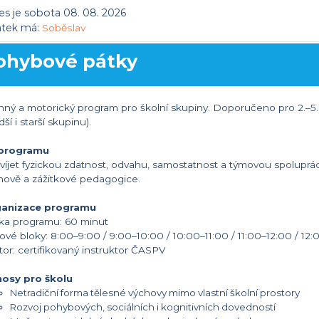
s je sobota 08. 08. 2026
átek má:
Soběslav
ohybové pátky
nný a motorický program pro školní skupiny. Doporučeno pro 2.–5
ší i starší skupinu).
 programu
víjet fyzickou zdatnost, odvahu, samostatnost a týmovou spoluprác
hově a zážitkové pedagogice.
anizace programu
ka programu: 60 minut
ové bloky: 8:00–9:00 / 9:00–10:00 / 10:00–11:00 / 11:00–12:00 / 12:
tor: certifikovaný instruktor ČASPV
nosy pro školu
Netradiční forma tělesné výchovy mimo vlastní školní prostory
Rozvoj pohybových, sociálních i kognitivních dovedností