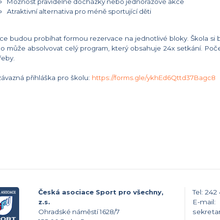
Možnost pravidelné docházky nebo jednorázové akce
Atraktivní alternativa pro méně sportující děti
ce budou probíhat formou rezervace na jednotlivé bloky. Škola si 
o může absolvovat celý program, který obsahuje 24x setkání. Poč
řeby.
ávazná přihláška pro školu:
https://forms.gle/ykhEd6Qttd37Bagc8
Česká asociace Sport pro všechny,
Tel: 242
z.s.
E-mail:
Ohradské náměstí 1628/7
sekreta