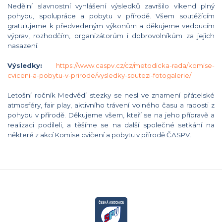
Nedělní slavnostní vyhlášení výsledků završilo víkend plný
pohybu, spolupráce a pobytu v přírodě. Všem soutěžícím
gratulujeme k předvedeným výkonům a děkujeme vedoucím
výprav, rozhodčím, organizátorům i dobrovolníkům za jejich
nasazení.
Výsledky:
https://www.caspv.cz/cz/metodicka-rada/komise-
cviceni-a-pobytu-v-prirode/vysledky-soutezi-fotogalerie/
Letošní ročník Medvědí stezky se nesl ve znamení přátelské
atmosféry, fair play, aktivního trávení volného času a radosti z
pohybu v přírodě. Děkujeme všem, kteří se na jeho přípravě a
realizaci podíleli, a těšíme se na další společné setkání na
některé z akcí Komise cvičení a pobytu v přírodě ČASPV.