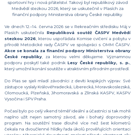
sportovní hry i nová přátelství. Takový byl republikový závod
Medvědí stezkou 2026, který se uskutečnil v Plasích za
finanční podpory Ministerstva obrany České republiky.
Ve dnech 12.–14. června 2026 se v Rekreačním středisku Máj v
Plasích uskutečnila
Republiková soutěž ČASPV Medvědí
stezkou 2026
, kterou uspořádala Komise cvičení a pobytu v
přírodě Metodické rady ČASPV ve spolupráci s OMM ČASPV.
Akce se konala za finanční podpory Ministerstva obrany
České republiky
, za kterou velmi děkujeme. Významnou
podporu poskytl také podnik
Lesy České republiky, s. p.
,
který umožnil konání soutěže v atraktivním přírodním prostředí.
Do Plas se sjeli mladí závodníci z devíti krajských výprav. Své
zástupce vyslaly Královéhradecká, Liberecká, Moravskoslezská,
Olomoucká, Plzeňská, Jihomoravská a Zlínská KASPV, KASPV
Vysočina i SPV Praha.
Počasí bylo po celý víkend téměř ideální a účastníci si tak mohli
naplno užít nejen samotný závod, ale i bohatý doprovodný
program. Na soutěžní trase dlouhé více než šest kilometrů
čekala na dvoučlenné hlídky řada úkolů prověřujících orientaci