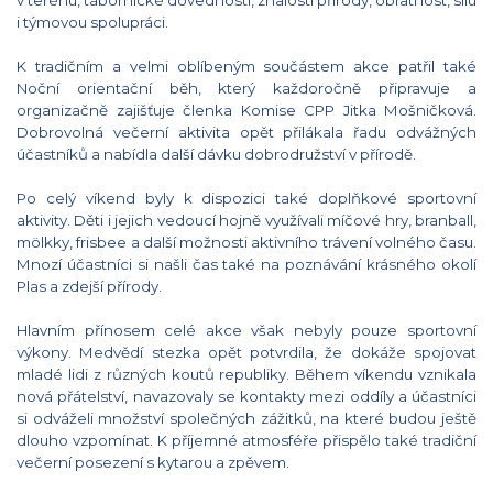
v terénu, tábornické dovednosti, znalosti přírody, obratnost, sílu
i týmovou spolupráci.
K tradičním a velmi oblíbeným součástem akce patřil také
Noční orientační běh, který každoročně připravuje a
organizačně zajišťuje členka Komise CPP Jitka Mošničková.
Dobrovolná večerní aktivita opět přilákala řadu odvážných
účastníků a nabídla další dávku dobrodružství v přírodě.
Po celý víkend byly k dispozici také doplňkové sportovní
aktivity. Děti i jejich vedoucí hojně využívali míčové hry, branball,
mölkky, frisbee a další možnosti aktivního trávení volného času.
Mnozí účastníci si našli čas také na poznávání krásného okolí
Plas a zdejší přírody.
Hlavním přínosem celé akce však nebyly pouze sportovní
výkony. Medvědí stezka opět potvrdila, že dokáže spojovat
mladé lidi z různých koutů republiky. Během víkendu vznikala
nová přátelství, navazovaly se kontakty mezi oddíly a účastníci
si odváželi množství společných zážitků, na které budou ještě
dlouho vzpomínat. K příjemné atmosféře přispělo také tradiční
večerní posezení s kytarou a zpěvem.