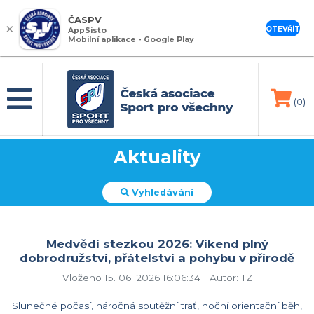
ČASPV
×
OTEVŘÍT
AppSisto
Mobilní aplikace - Google Play
(0)
Aktuality
Vyhledávání
Medvědí stezkou 2026: Víkend plný
dobrodružství, přátelství a pohybu v přírodě
Vloženo 15. 06. 2026 16:06:34 | Autor: TZ
Slunečné počasí, náročná soutěžní trať, noční orientační běh,