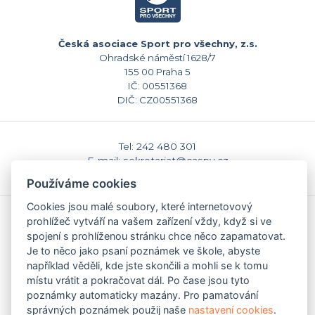
Česká asociace Sport pro všechny, z.s.
Ohradské náměstí 1628/7
155 00 Praha 5
IČ: 00551368
DIČ: CZ00551368
Tel: 242 480 301
E-mail: sekretariat@caspv.cz
www.caspv.cz
Používáme cookies
Cookies jsou malé soubory, které internetovový
prohlížeč vytváří na vašem zařízení vždy, když si ve
Kontakty
Domů
spojení s prohlíženou stránku chce něco zapamatovat.
Napište nám
Je to něco jako psaní poznámek ve škole, abyste
Facebook
například věděli, kde jste skončili a mohli se k tomu
Nastavení cookies
místu vrátit a pokračovat dál. Po čase jsou tyto
poznámky automaticky mazány. Pro pamatování
správných poznámek použij naše
nastavení cookies
.