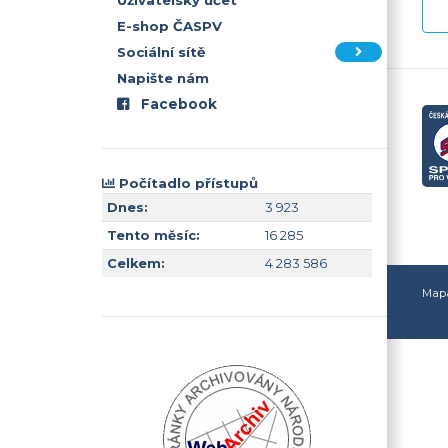
Uživatelský účet
E-shop ČASPV
Sociální sítě
Napište nám
Facebook
Počítadlo přístupů
Dnes:
3 923
Tento měsíc:
16 285
Celkem:
4 283 586
Mapa