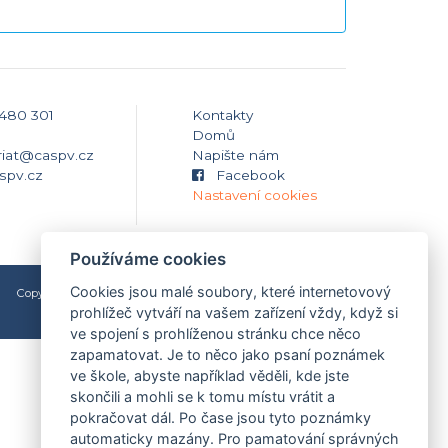
 480 301
Kontakty
Domů
riat@caspv.cz
Napište nám
spv.cz
Facebook
Nastavení cookies
Používáme cookies
Cookies jsou malé soubory, které internetovový
Copyright © 2009-2026 Česká asociace Sport pro všechny
2009 - 2026
Martin Modl
prohlížeč vytváří na vašem zařízení vždy, když si
ve spojení s prohlíženou stránku chce něco
zapamatovat. Je to něco jako psaní poznámek
ve škole, abyste například věděli, kde jste
skončili a mohli se k tomu místu vrátit a
pokračovat dál. Po čase jsou tyto poznámky
automaticky mazány. Pro pamatování správných