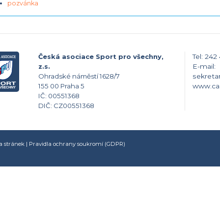
pozvánka
Česká asociace Sport pro všechny,
Tel: 242
z.s.
E-mail:
Ohradské náměstí 1628/7
sekreta
155 00 Praha 5
www.ca
IČ: 00551368
DIČ: CZ00551368
 stránek
|
Pravidla ochrany soukromí (GDPR)