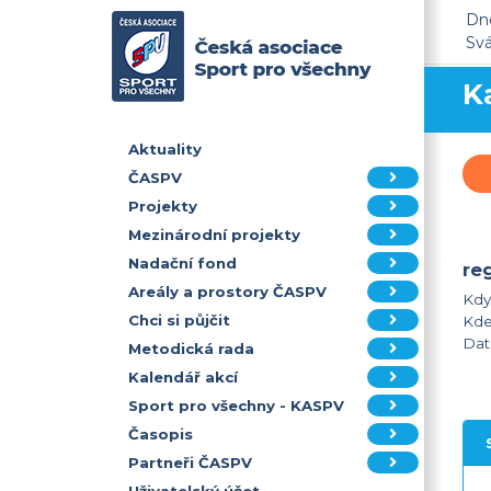
Dne
Sv
K
Aktuality
ČASPV
Projekty
Mezinárodní projekty
Nadační fond
re
Areály a prostory ČASPV
Kdy
Chci si půjčit
Kde:
Dat
Metodická rada
Kalendář akcí
Sport pro všechny - KASPV
Časopis
Partneři ČASPV