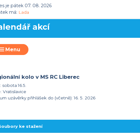
s je pátek 07. 08. 2026
átek má:
Lada
alendář akcí
Menu
gionální kolo v MS RC Liberec
:
sobota 16.5.
 Vratislavice
um uzávěrky přihlášek do (včetně): 16. 5. 2026
Soubory ke stažení