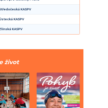
Středočeská KASPV
Ústecká KASPV
Zlínská KASPV
e život