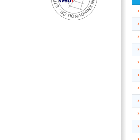
P
vy
ot