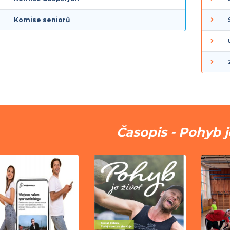
Komise seniorů
Časopis - Pohyb j