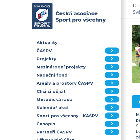
Dne
Sv
Aktuality
ČASPV
Projekty
Mezinárodní projekty
Nadační fond
Areály a prostory ČASPV
Chci si půjčit
Metodická rada
Kalendář akcí
M
Sport pro všechny - KASPV
p
Časopis
Sl
bě
Partneři ČASPV
zá