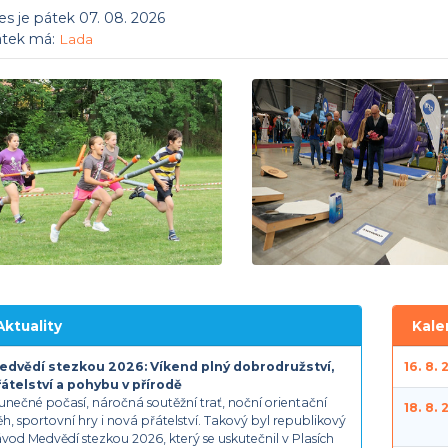
s je pátek 07. 08. 2026
átek má:
Lada
Aktuality
Kale
edvědí stezkou 2026: Víkend plný dobrodružství,
16. 8.
řátelství a pohybu v přírodě
unečné počasí, náročná soutěžní trať, noční orientační
18. 8.
h, sportovní hry i nová přátelství. Takový byl republikový
vod Medvědí stezkou 2026, který se uskutečnil v Plasích