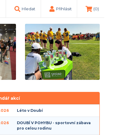
Hledat
Přihlásit
(0)
ndář akcí
 2026
Léto v Doubí
 2026
DOUBÍ V POHYBU - sportovní zábava
pro celou rodinu