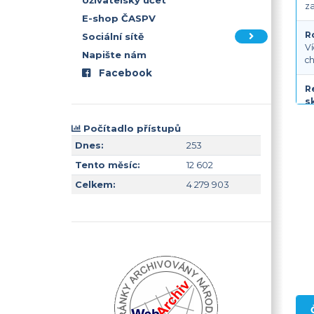
Uživatelský účet
za
E-shop ČASPV
R
Sociální sítě
Ví
Napište nám
ch
Facebook
R
s
Té
ut
Počítadlo přístupů
Dnes:
253
R
Tento měsíc:
12 602
5
R
Celkem:
4 279 903
Bo
g
R
Ro
ch
ab
co
O