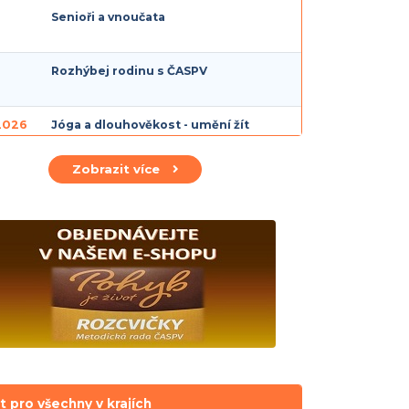
Senioři a vnoučata
Rozhýbej rodinu s ČASPV
 2026
Jóga a dlouhověkost - umění žít
zdravě, vědomě a s lehkostí
Zobrazit více
t pro všechny v krajích