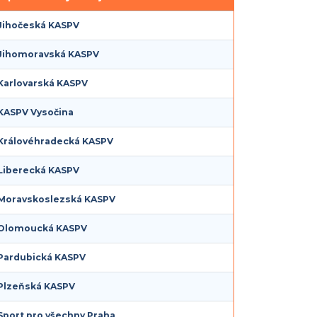
Jihočeská KASPV
Jihomoravská KASPV
Karlovarská KASPV
KASPV Vysočina
Královéhradecká KASPV
Liberecká KASPV
Moravskoslezská KASPV
Olomoucká KASPV
Pardubická KASPV
Plzeňská KASPV
Sport pro všechny Praha