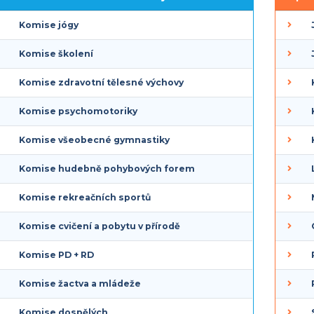
odrobný návod jak pracovat s exportem CSV, který vám
Komise jógy
generuje členská evidence a následně chcete soubor
evřít pomocí Excel.
Komise školení
Komise zdravotní tělesné výchovy
Komise psychomotoriky
Komise všeobecné gymnastiky
Komise hudebně pohybových forem
Komise rekreačních sportů
Komise cvičení a pobytu v přírodě
Komise PD + RD
Komise žactva a mládeže
Komise dospělých